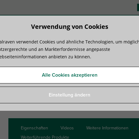
Verwendung von Cookies
lraven verwendet Cookies und ähnliche Technologien, um möglic
duktsysteme
Know-how
Serviceleist
tzergerechte und an Markterfordernisse angepasste
bseiteninformationen anbieten zu können.
installationen
»
Montagefüße
»
Walraven Yeti® 480 Montagefuß
Alle Cookies akzeptieren
Walraven Yeti® 480 Monta
Einstellung ändern
Zur Montage | Aufständerung von Flachdachinstall
Eigenschaften
Videos
Weitere Informationen
Weiterführende Produkte