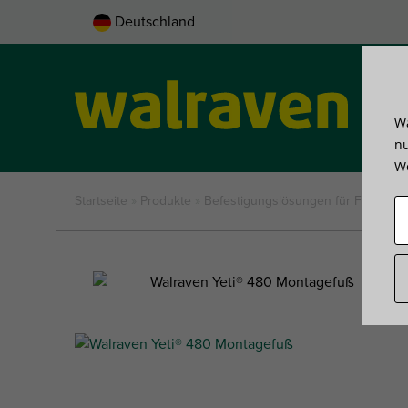
Deutschland
Wa
Pro
nu
We
Startseite
»
Produkte
»
Befestigungslösungen für Flachdach­