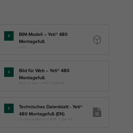
BIM-Modell – Yeti® 480
Mehr
Montagefuß
...
CAD
Bild für Web – Yeti® 480
Mehr
Montagefuß
...
Bild für Web
|
PNG
|
999 KB
Technisches Datenblatt - Yeti®
Mehr
480 Montagefuß (EN)
...
Technical Manual
|
PDF
|
254 KB