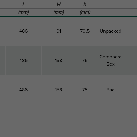
L
H
h
(mm)
(mm)
(mm)
486
91
70,5
Unpacked
Cardboard
486
158
75
Box
486
158
75
Bag
e
Gesamtlänge
Gesamthöhe
Höhe
VPE 1 Form