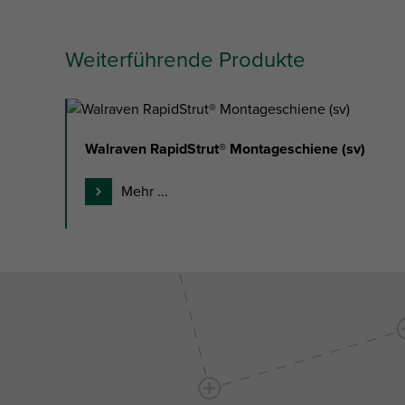
Weiterführende Produkte
slide
1
Walraven RapidStrut® Montageschiene (sv)
to
3
Mehr ...
of
3