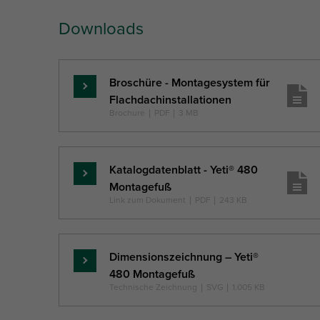
Downloads
Broschüre - Montagesystem für
Mehr
Flachdachinstallationen
...
Brochure
|
PDF
|
3 MB
Katalogdatenblatt - Yeti® 480
Mehr
Montagefuß
...
Link zum Dokument
|
PDF
|
243 KB
Dimensionszeichnung – Yeti®
Mehr
480 Montagefuß
...
Technische Zeichnung
|
SVG
|
1.005 KB