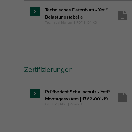
Technisches Datenblatt - Yeti®
Mehr
Belastungstabelle
...
Technical Manual
|
PDF
|
154 KB
Zertifizierungen
Prüfbericht Schallschutz - Yeti®
Mehr
Montagesystem | 1762-001-19
...
OTHER
|
PDF
|
469 KB