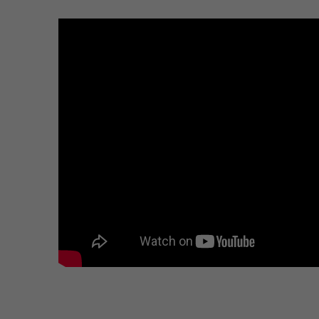
Kennzeichnung
W
Einheit
(mm)