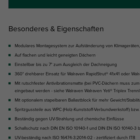
Besonderes & Eigenschaften
Modulares Montagesystem zur Aufständerung von Klimageräten, 
Auf flachen und leicht geneigten Dächern
Einstellbar bis zu 7° zum Ausgleich der Dachneigung
360° drehbarer Einsatz für Walraven RapidStrut® 41x41 oder Wal
Mit rutschfester Antivibrationsmatte (bei PVC-Dächern muss z
eingebaut werden - siehe Walraven Walraven Yeti® Triplex Trennl
Mit optionalem stapelbaren Ballastblock für mehr Gewicht/Stabilit
Spritzgussteile aus WPC (Holz-Kunststoff-Verbundwerkstoff) bzw.
Beständig gegen UV-Strahlung und chemische Einflüsse
Schallschutz nach DIN EN ISO 10140-1 und DIN EN ISO 10140-3 
UV-beständig nach ISO 16474-3:2014-02 - zertifiziert durch ITB