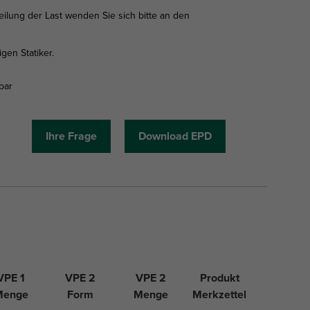
eilung der Last wenden Sie sich bitte an den
gen Statiker.
Ihre Frage
Download EPD
VPE 1
VPE 2
VPE 2
Produkt
Menge
Form
Menge
Merkzettel