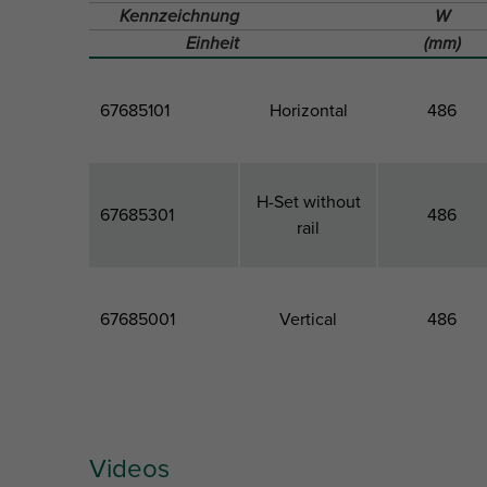
Kennzeichnung
W
Einheit
(mm)
67685101
Horizontal
486
H-Set without
67685301
486
rail
67685001
Vertical
486
Videos
Produktnummer
Modell
Gesamtbreit