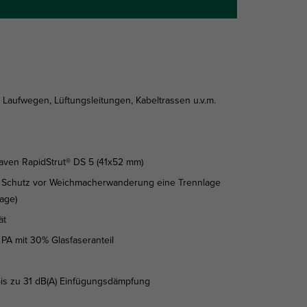
Laufwegen, Lüftungsleitungen, Kabeltrassen u.v.m.
raven RapidStrut® DS 5 (41x52 mm)
um Schutz vor Weichmacherwanderung eine Trennlage
age)
ät
 PA mit 30% Glasfaseranteil
bis zu 31 dB(A) Einfügungsdämpfung