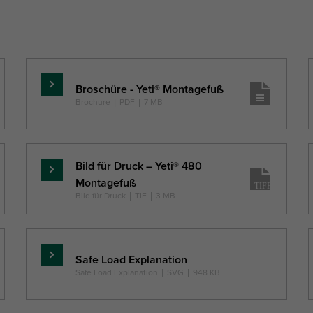
Broschüre - Yeti® Montagefuß
Mehr
Brochure
|
PDF
|
7 MB
...
Bild für Druck – Yeti® 480
Mehr
Montagefuß
...
Bild für Druck
|
TIF
|
3 MB
Safe Load Explanation
Mehr
Safe Load Explanation
|
SVG
|
948 KB
...