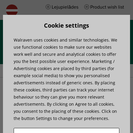
Lejupielādes
Product wish list
Cookie settings
Izvēlne
Walraven uses cookies and similar technologies. We
use functional cookies to make sure our websites
work well and secure and analytical cookies to offer
you the best possible user experience. Marketing /
Home
»
Products
»
Walraven Catenary Wire Cutter
Advertising cookies are placed by third parties (for
example social media) to show you personalised
advertisements instead of generic ones. By placing
Walraven Catenary Wire
these cookies, third parties can track your internet
behaviour so they can give you more relevant
advertisements. By clicking on Agree to all cookies,
Cutter
you consent to the placing of these cookies. Click on
the button Settings to change your preferences.
wire suspension