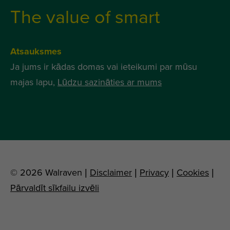
The value of smart
Atsauksmes
Ja jums ir kādas domas vai ieteikumi par mūsu
majas lapu,
Lūdzu sazināties ar mums
© 2026 Walraven |
Disclaimer
|
Privacy
|
Cookies
|
Pārvaldīt sīkfailu izvēli