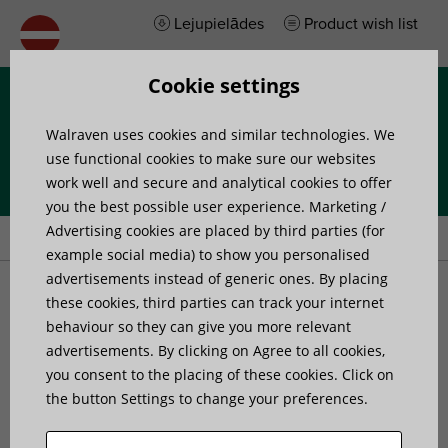
Lejupielādes
Product wish list
Cookie settings
Izvēlne
Walraven uses cookies and similar technologies. We
use functional cookies to make sure our websites
work well and secure and analytical cookies to offer
you the best possible user experience. Marketing /
Home
»
Products
»
Walraven IKS-2000® Mounting Band
Advertising cookies are placed by third parties (for
example social media) to show you personalised
advertisements instead of generic ones. By placing
Walraven IKS-2000®
these cookies, third parties can track your internet
behaviour so they can give you more relevant
advertisements. By clicking on Agree to all cookies,
Mounting Band
you consent to the placing of these cookies. Click on
the button Settings to change your preferences.
mounting band for labeling system