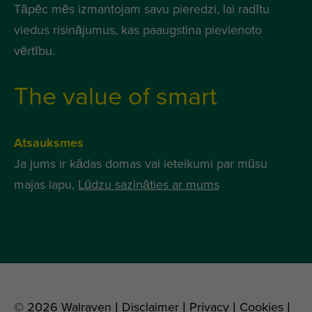
Tāpēc mēs izmantojam savu pieredzi, lai radītu
viedus risinājumus, kas paaugstina pievienoto
vērtību.
The value of smart
Atsauksmes
Ja jums ir kādas domas vai ieteikumi par mūsu
majas lapu,
Lūdzu sazināties ar mums
© 2026 Walraven |
Disclaimer
|
Privacy
|
Cookies
|