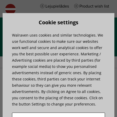
Lejupielādes
Product wish list
Cookie settings
Izvēlne
Walraven uses cookies and similar technologies. We
use functional cookies to make sure our websites
work well and secure and analytical cookies to offer
you the best possible user experience. Marketing /
Home
»
Products
»
Walraven RapidStrut® Rail Beam Clamp
Advertising cookies are placed by third parties (for
example social media) to show you personalised
advertisements instead of generic ones. By placing
Walraven RapidStrut® Rail
these cookies, third parties can track your internet
behaviour so they can give you more relevant
advertisements. By clicking on Agree to all cookies,
Beam Clamp
you consent to the placing of these cookies. Click on
the button Settings to change your preferences.
to connect Strut rails to steel beams