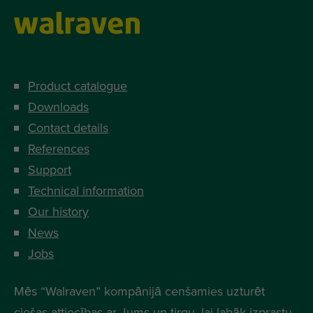
Product catalogue
Downloads
Contact details
References
Support
Technical information
Our history
News
Jobs
Mēs “Walraven” kompānijā cenšamies uzturēt
ciešas attiecības ar Jums un tirgu, lai labāk izprastu