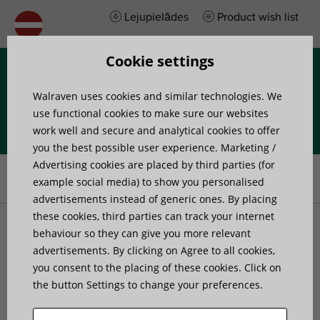
Lejupielādes
Product wish list
Cookie settings
Izvēlne
Walraven uses cookies and similar technologies. We
use functional cookies to make sure our websites
work well and secure and analytical cookies to offer
you the best possible user experience. Marketing /
Home
»
Products
»
Walraven RapidStrut® Slide Nut With Spring
Advertising cookies are placed by third parties (for
(hdg)
example social media) to show you personalised
advertisements instead of generic ones. By placing
these cookies, third parties can track your internet
Walraven RapidStrut®
behaviour so they can give you more relevant
advertisements. By clicking on Agree to all cookies,
you consent to the placing of these cookies. Click on
Slide Nut With Spring
the button Settings to change your preferences.
(hdg)