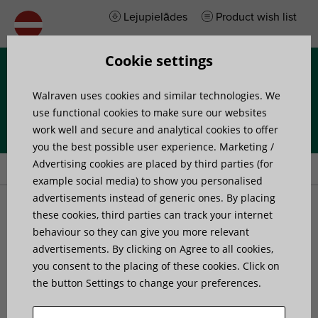
Lejupielādes
Product wish list
Cookie settings
Izvēlne
Walraven uses cookies and similar technologies. We
use functional cookies to make sure our websites
work well and secure and analytical cookies to offer
you the best possible user experience. Marketing /
Home
»
Products
»
Walraven Swivel Beam Clamp Model E
Advertising cookies are placed by third parties (for
example social media) to show you personalised
advertisements instead of generic ones. By placing
Walraven Swivel Beam
these cookies, third parties can track your internet
behaviour so they can give you more relevant
advertisements. By clicking on Agree to all cookies,
Clamp Model E
you consent to the placing of these cookies. Click on
the button Settings to change your preferences.
for clamping on beam flange