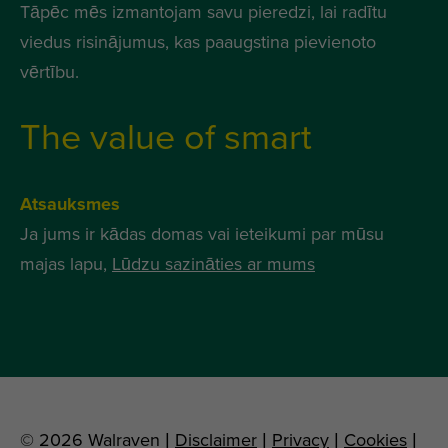
Tāpēc mēs izmantojam savu pieredzi, lai radītu
viedus risinājumus, kas paaugstina pievienoto
vērtību.
The value of smart
Atsauksmes
Ja jums ir kādas domas vai ieteikumi par mūsu
majas lapu,
Lūdzu sazināties ar mums
© 2026 Walraven |
Disclaimer
|
Privacy
|
Cookies
|