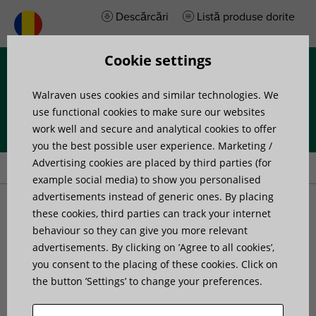
Descărcări
Listă produse dorite
Cookie settings
Meniu
Walraven uses cookies and similar technologies. We
use functional cookies to make sure our websites
work well and secure and analytical cookies to offer
you the best possible user experience. Marketing /
Prima pagină
»
Produse
»
Mounting Accessories
Advertising cookies are placed by third parties (for
example social media) to show you personalised
advertisements instead of generic ones. By placing
Mounting Accessories
these cookies, third parties can track your internet
behaviour so they can give you more relevant
advertisements. By clicking on ’Agree to all cookies’,
you consent to the placing of these cookies. Click on
the button ’Settings’ to change your preferences.