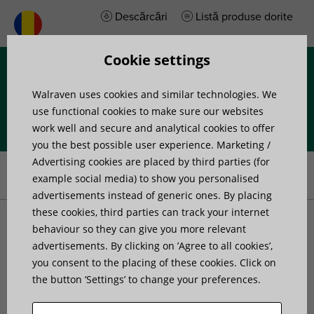
Descărcări
Listă produse dorite
Cookie settings
Meniu
Walraven uses cookies and similar technologies. We
use functional cookies to make sure our websites
work well and secure and analytical cookies to offer
you the best possible user experience. Marketing /
Prima pagină
»
Produse
»
Channel Systems
»
Wall and floor
Advertising cookies are placed by third parties (for
brackets
»
Walraven RapidRail® Stainless Steel Wall Plate
example social media) to show you personalised
advertisements instead of generic ones. By placing
these cookies, third parties can track your internet
Walraven RapidRail®
behaviour so they can give you more relevant
advertisements. By clicking on ’Agree to all cookies’,
you consent to the placing of these cookies. Click on
Stainless Steel Wall Plate
the button ’Settings’ to change your preferences.
fixing to wall, floor or ceiling