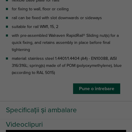
flexible base plate for rails
for fixing to wall, floor or ceiling
rail can be fixed with slot downwards or sideways
suitable for rail WM1, 15, 2
with pre-assembled Walraven RapidRail® Sliding nut(s) for a
quick fixing, and retains assembly in place before final
tightening
material: stainless steel 1.4401/1.4404 (A4) - EN10088, AISI
316/316L; spring(s) made of of POM (polyoxymethylene), blue
(according to RAL 5015)
Pune o întrebare
Specificații și ambalare
Videoclipuri