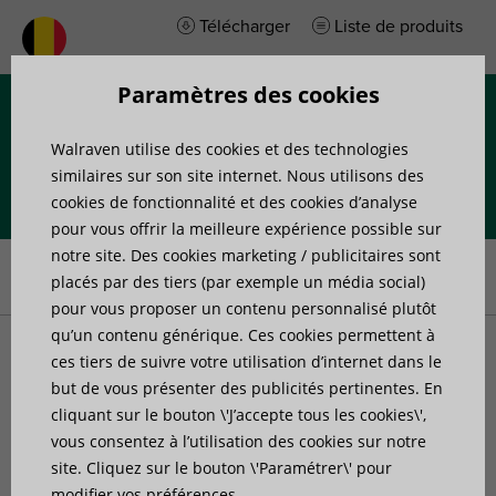
Télécharger
Liste de produits
Paramètres des cookies
Menu
Walraven utilise des cookies et des technologies
similaires sur son site internet. Nous utilisons des
cookies de fonctionnalité et des cookies d’analyse
pour vous offrir la meilleure expérience possible sur
Accueil
»
Conseils
»
Nos conseils d'installation
»
C’est ainsi que
notre site. Des cookies marketing / publicitaires sont
vous éviterez des surcoûts en tant qu’installateur
placés par des tiers (par exemple un média social)
pour vous proposer un contenu personnalisé plutôt
qu’un contenu générique. Ces cookies permettent à
C’est ainsi que vous
ces tiers de suivre votre utilisation d’internet dans le
but de vous présenter des publicités pertinentes. En
cliquant sur le bouton \'J’accepte tous les cookies\',
éviterez des surcoûts en
vous consentez à l’utilisation des cookies sur notre
site. Cliquez sur le bouton \'Paramétrer\' pour
tant qu’installateur
modifier vos préférences.