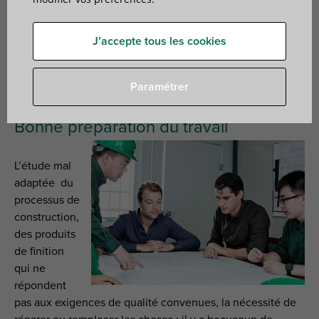
Tous les projets ne se déroulent pas sans difficulté.
Parfois, les choses tournent mal et vous courez le risque
J’accepte tous les cookies
d’avoir des surcoûts. Une grande partie peuvent être
évités. Nous vous aidons à réfléchir sur votre projet et
Paramétrer
vous donnons des conseils afin d’éviter ces frais.
Bonne préparation du travail
L’étude mal
adaptée du
processus de
construction,
des produits
de finition
qui ne
répondent
pas aux exigences de qualité convenues, la nécessité de