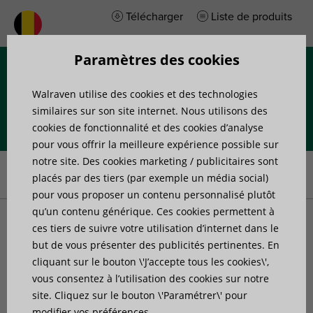
Télécharger
Liste de produits
Paramètres des cookies
Menu
Walraven utilise des cookies et des technologies
similaires sur son site internet. Nous utilisons des
cookies de fonctionnalité et des cookies d’analyse
pour vous offrir la meilleure expérience possible sur
Accueil
»
Produits
»
Accessoires de fixation
»
Accessoires
notre site. Des cookies marketing / publicitaires sont
support de conduit de ventilation
placés par des tiers (par exemple un média social)
pour vous proposer un contenu personnalisé plutôt
qu’un contenu générique. Ces cookies permettent à
Accessoires support de
ces tiers de suivre votre utilisation d’internet dans le
but de vous présenter des publicités pertinentes. En
cliquant sur le bouton \'J’accepte tous les cookies\',
conduit de ventilation
vous consentez à l’utilisation des cookies sur notre
site. Cliquez sur le bouton \'Paramétrer\' pour
modifier vos préférences.