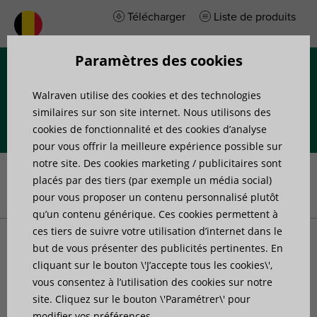
Télécharger
Liste de produits
Paramètres des cookies
Menu
Walraven utilise des cookies et des technologies
similaires sur son site internet. Nous utilisons des
cookies de fonctionnalité et des cookies d’analyse
pour vous offrir la meilleure expérience possible sur
Accueil
»
Produits
»
Accessoires de fixation
»
Accessoires
notre site. Des cookies marketing / publicitaires sont
support de conduit de ventilation
»
Walraven Éléments de
placés par des tiers (par exemple un média social)
suspension conduits rectangulaires
pour vous proposer un contenu personnalisé plutôt
qu’un contenu générique. Ces cookies permettent à
ces tiers de suivre votre utilisation d’internet dans le
Walraven Éléments de
but de vous présenter des publicités pertinentes. En
cliquant sur le bouton \'J’accepte tous les cookies\',
vous consentez à l’utilisation des cookies sur notre
suspension conduits
site. Cliquez sur le bouton \'Paramétrer\' pour
modifier vos préférences.