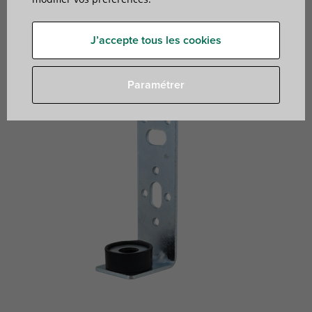
rectangulaires
pour conduits d'air
J’accepte tous les cookies
Paramétrer