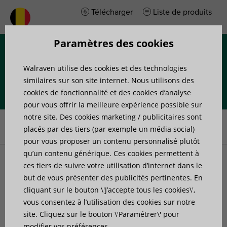
Télécharger
Liste de produits
Paramètres des cookies
Menu
Walraven utilise des cookies et des technologies
similaires sur son site internet. Nous utilisons des
cookies de fonctionnalité et des cookies d’analyse
pour vous offrir la meilleure expérience possible sur
Accueil
»
Produits
»
Sanitaire et plomberie
»
Produits d'étanchéité
notre site. Des cookies marketing / publicitaires sont
et revêtements
placés par des tiers (par exemple un média social)
pour vous proposer un contenu personnalisé plutôt
qu’un contenu générique. Ces cookies permettent à
Produits d'étanchéité et
ces tiers de suivre votre utilisation d’internet dans le
but de vous présenter des publicités pertinentes. En
cliquant sur le bouton \'J’accepte tous les cookies\',
revêtements
vous consentez à l’utilisation des cookies sur notre
site. Cliquez sur le bouton \'Paramétrer\' pour
modifier vos préférences.