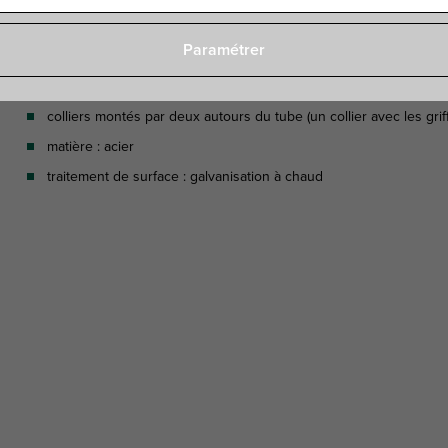
Paramétrer
Caractéristiques
colliers montés par deux autours du tube (un collier avec les griff
matière : acier
traitement de surface : galvanisation à chaud