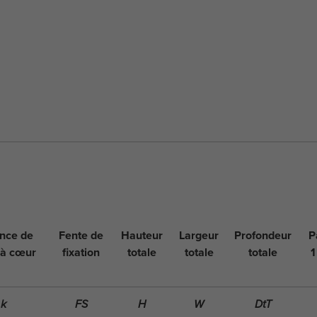
ance de
Fente de
Hauteur
Largeur
Profondeur
P
 à cœur
fixation
totale
totale
totale
1
k
FS
H
W
DtT