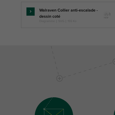
Walraven Collier anti-escalade -
En
dessin coté
savoir
Diagramme
|
SVG
|
155 Ko
plus