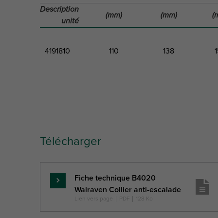
Description
(mm)
(mm)
(
unité
4191810
110
138
Code
Diamètre
Distance
Dist
produit
extérieur du
1
cœur
Télécharger
tuyau
Lettre
D
Dist 1
référence
Fiche technique B4020
Description
En
(mm)
(mm)
(
Walraven Collier anti-escalade
unité
savoir
Lien vers page
|
PDF
|
128 Ko
plus