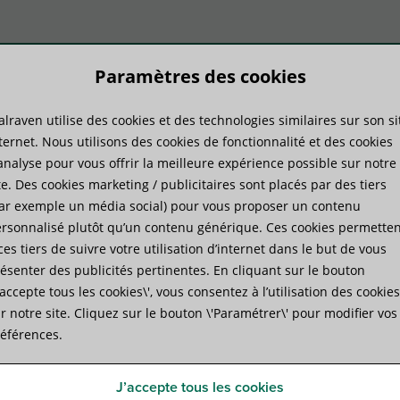
Paramètres des cookies
lraven utilise des cookies et des technologies similaires sur son si
duits
Savoir-faire
Services
ternet. Nous utilisons des cookies de fonctionnalité et des cookies
analyse pour vous offrir la meilleure expérience possible sur notre
te. Des cookies marketing / publicitaires sont placés par des tiers
tèmes d'évacuation des eaux pluviales
»
Walraven Collier anti-escalade
ar exemple un média social) pour vous proposer un contenu
rsonnalisé plutôt qu’un contenu générique. Ces cookies permetten
ces tiers de suivre votre utilisation d’internet dans le but de vous
Walraven Collier anti-escal
ésenter des publicités pertinentes. En cliquant sur le bouton
J’accepte tous les cookies\', vous consentez à l’utilisation des cookies
empêche de grimper sur un tuyau de descente d'ea
r notre site. Cliquez sur le bouton \'Paramétrer\' pour modifier vos
éférences.
Spécifications
Fichiers joints
J’accepte tous les cookies