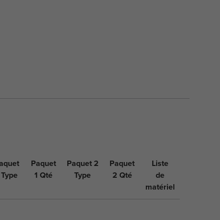
aquet
Paquet
Paquet 2
Paquet
Liste
 Type
1 Qté
Type
2 Qté
de
matériel