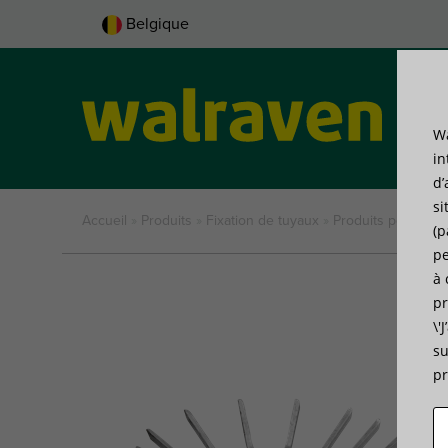
Belgique
Wa
Pro
in
d’
si
Accueil
»
Produits
»
Fixation de tuyaux
»
Produits pour sys
(p
pe
à 
pr
\'
su
pr