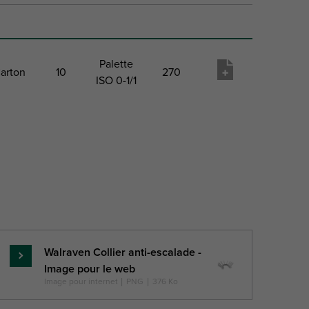
Palette
arton
10
270
ISO 0-1/1
aquet
Paquet
Paquet 2
Paquet
Liste
 Type
1 Qté
Type
2 Qté
de
matériel
Walraven Collier anti-escalade -
En
Image pour le web
savoir
Image pour internet
|
PNG
|
376 Ko
plus