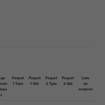
rge
Paquet
Paquet
Paquet
Paquet
Liste
male
1 Type
1 Qté
2 Type
2 Qté
de
isée
matériel
z