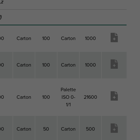
,z
)
00
Carton
100
Carton
1000
00
Carton
100
Carton
1000
Palette
00
Carton
100
ISO 0-
21600
1/1
00
Carton
50
Carton
500