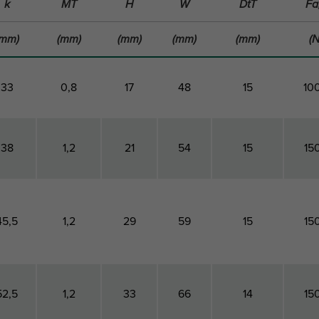
k
MT
H
W
DtT
Fa
(mm)
(mm)
(mm)
(mm)
(mm)
(N
33
0,8
17
48
15
10
38
1,2
21
54
15
15
45,5
1,2
29
59
15
15
52,5
1,2
33
66
14
15