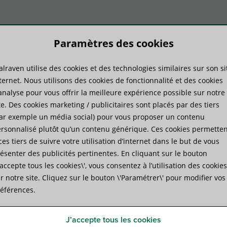
Paramètres des cookies
lraven utilise des cookies et des technologies similaires sur son si
duits
Savoir-faire
Services
ternet. Nous utilisons des cookies de fonctionnalité et des cookies
analyse pour vous offrir la meilleure expérience possible sur notre
te. Des cookies marketing / publicitaires sont placés par des tiers
e
»
Walraven Colliers oméga (ez)
ar exemple un média social) pour vous proposer un contenu
rsonnalisé plutôt qu’un contenu générique. Ces cookies permetten
ces tiers de suivre votre utilisation d’internet dans le but de vous
Walraven Colliers oméga (e
ésenter des publicités pertinentes. En cliquant sur le bouton
J’accepte tous les cookies\', vous consentez à l’utilisation des cookies
pour les câbles et les tubes acier ou PVC
r notre site. Cliquez sur le bouton \'Paramétrer\' pour modifier vos
éférences.
Spécifications
Fichiers joints
J’accepte tous les cookies