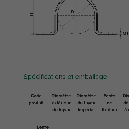
Spécifications et emballage
Code
Diamètre
Diamètre
Fente
Di
produit
extérieur
du tuyau
de
de
du tuyau
Impérial
fixation
à
Lettre