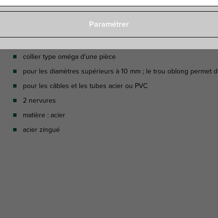
Paramétrer
Caractéristiques
collier type oméga d'une pièce
pour les diamètres supérieurs à 10 mm ; le trou oblong permet de 
pour les câbles et les tubes acier ou PVC
2 nervures
matière : acier
acier zingué