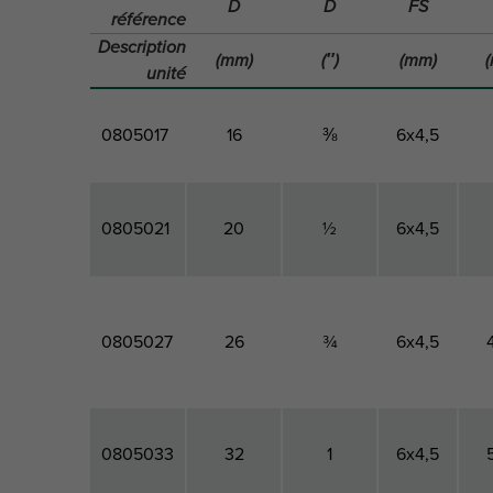
D
D
FS
référence
Description
(mm)
(″)
(mm)
unité
0805017
16
⅜
6x4,5
0805021
20
½
6x4,5
0805027
26
¾
6x4,5
0805033
32
1
6x4,5