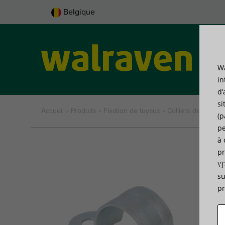
Belgique
Wa
Pro
in
d’
si
Accueil
»
Produits
»
Fixation de tuyaux
»
Colliers de serrag
(p
pe
à 
pr
\'
su
pr