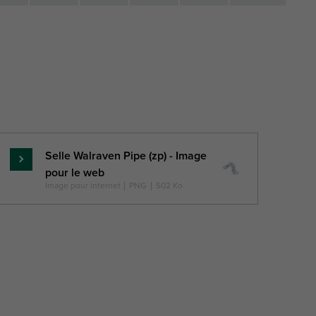
ge
Paquet
Paquet
Paquet
Paquet
Liste
ale
1 Type
1 Qté
2 Type
2 Qté
de
sée
matériel
z
z
Selle Walraven Pipe (zp) - Image
En
pour le web
savoir
Image pour internet
|
PNG
|
502 Ko
plus