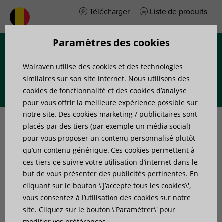
Télécharger
Liste de produits
Paramètres des cookies
Menu
Walraven utilise des cookies et des technologies
similaires sur son site internet. Nous utilisons des
cookies de fonctionnalité et des cookies d’analyse
pour vous offrir la meilleure expérience possible sur
Accueil
»
Produits
»
Accessoires de fixation
»
Plaques de
notre site. Des cookies marketing / publicitaires sont
montage
»
Walraven Plaque murale inox avec goujon fileté
placés par des tiers (par exemple un média social)
pour vous proposer un contenu personnalisé plutôt
qu’un contenu générique. Ces cookies permettent à
Walraven Plaque murale
ces tiers de suivre votre utilisation d’internet dans le
but de vous présenter des publicités pertinentes. En
cliquant sur le bouton \'J’accepte tous les cookies\',
inox avec goujon fileté
vous consentez à l’utilisation des cookies sur notre
site. Cliquez sur le bouton \'Paramétrer\' pour
fixation au mur ou au plafond
modifier vos préférences.