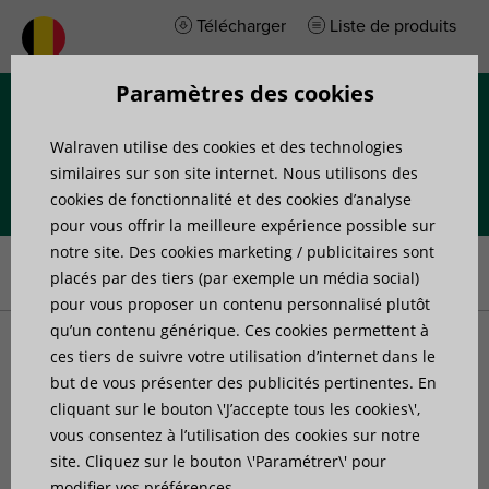
Télécharger
Liste de produits
Paramètres des cookies
Menu
Walraven utilise des cookies et des technologies
similaires sur son site internet. Nous utilisons des
cookies de fonctionnalité et des cookies d’analyse
pour vous offrir la meilleure expérience possible sur
Accueil
»
Produits
»
Accessoires de fixation
»
Plaques de
notre site. Des cookies marketing / publicitaires sont
montage
placés par des tiers (par exemple un média social)
pour vous proposer un contenu personnalisé plutôt
qu’un contenu générique. Ces cookies permettent à
Plaques de montage
ces tiers de suivre votre utilisation d’internet dans le
but de vous présenter des publicités pertinentes. En
cliquant sur le bouton \'J’accepte tous les cookies\',
vous consentez à l’utilisation des cookies sur notre
site. Cliquez sur le bouton \'Paramétrer\' pour
14 articles trouvés
Filtrer
modifier vos préférences.