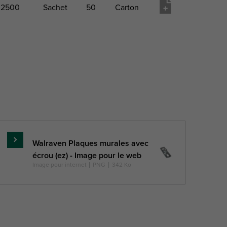
2500
Sachet
50
Carton
Charge
Paquet
Paquet
Paquet
Liste
aximale
1 Type
1 Qté
2 Type
de
utorisée
matériel
Faz
Fa,z
Walraven Plaques murales avec
En
écrou (ez) - Image pour le web
savoir
(N)
Image pour internet
|
PNG
|
342 Ko
plus