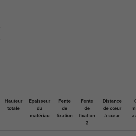
Hauteur
Epaisseur
Fente
Fente
Distance
totale
du
de
de
de cœur
m
matériau
fixation
fixation
à cœur
a
2