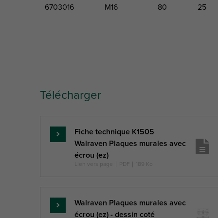
6703016
M16
80
25
Code
Filet de
Longueur
Largeur
produit
raccordement
totale
totale
Télécharger
Lettre
G
L
W
Fiche technique K1505
référence
En
Walraven Plaques murales avec
Description
savoir
(mm)
(mm)
écrou (ez)
unité
plus
Lien vers page
|
PDF
|
189 Ko
Walraven Plaques murales avec
En
écrou (ez) - dessin coté