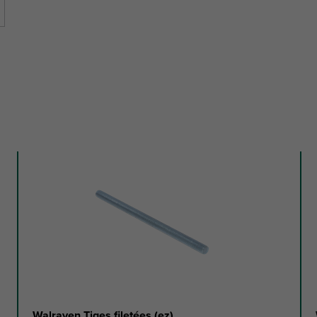
Walraven Tiges filetées (ez)