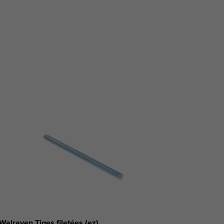
Walraven Tiges filetées (ez)