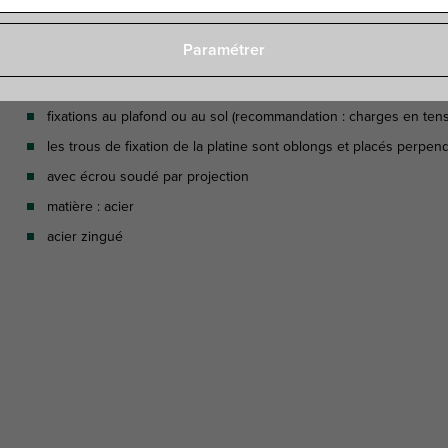
Paramétrer
Caractéristiques
fixations au plafond ou au sol (recommandation : charges en te
les trous de fixation de la platine sont oblongs et placés perpen
avec écrou soudé par projection
matière : acier
acier zingué