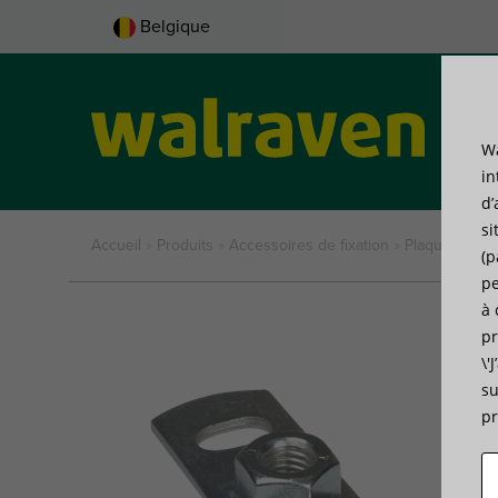
Belgique
Wa
Pro
in
d’
si
Accueil
»
Produits
»
Accessoires de fixation
»
Plaques de 
(p
pe
à 
pr
\'
su
pr