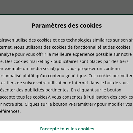
Paramètres des cookies
lraven utilise des cookies et des technologies similaires sur son si
duits
Savoir-faire
Services
ternet. Nous utilisons des cookies de fonctionnalité et des cookies
analyse pour vous offrir la meilleure expérience possible sur notre
te. Des cookies marketing / publicitaires sont placés par des tiers
montage
»
Walraven Plaques murales avec écrou (ez)
ar exemple un média social) pour vous proposer un contenu
rsonnalisé plutôt qu’un contenu générique. Ces cookies permetten
ces tiers de suivre votre utilisation d’internet dans le but de vous
Walraven Plaques murales a
ésenter des publicités pertinentes. En cliquant sur le bouton
J’accepte tous les cookies\', vous consentez à l’utilisation des cookies
fixation au plafond ou au sol
r notre site. Cliquez sur le bouton \'Paramétrer\' pour modifier vos
éférences.
Spécifications
Fichiers joints
Produits complément
J’accepte tous les cookies