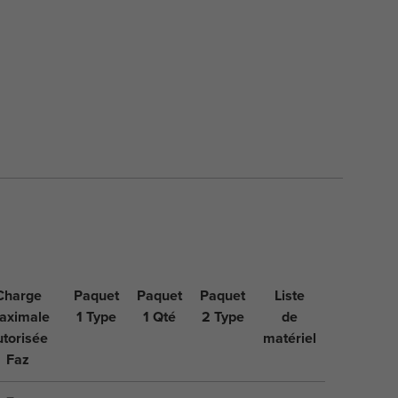
Charge
Paquet
Paquet
Paquet
Liste
aximale
1 Type
1 Qté
2 Type
de
utorisée
matériel
Faz