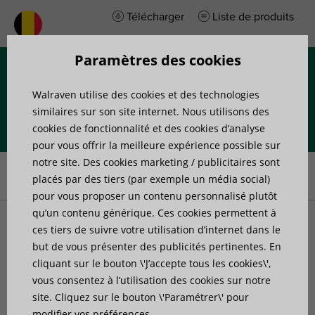
Télécharger
Liste de produits
Paramètres des cookies
Menu
Walraven utilise des cookies et des technologies
similaires sur son site internet. Nous utilisons des
cookies de fonctionnalité et des cookies d’analyse
pour vous offrir la meilleure expérience possible sur
Accueil
»
Produits
»
Systèmes de rails
»
Connecteurs de rail
»
notre site. Des cookies marketing / publicitaires sont
Walraven RapidRail® Éclisse en U avec écrous (ez)
placés par des tiers (par exemple un média social)
pour vous proposer un contenu personnalisé plutôt
qu’un contenu générique. Ces cookies permettent à
Walraven RapidRail®
ces tiers de suivre votre utilisation d’internet dans le
but de vous présenter des publicités pertinentes. En
cliquant sur le bouton \'J’accepte tous les cookies\',
Éclisse en U avec écrous
vous consentez à l’utilisation des cookies sur notre
site. Cliquez sur le bouton \'Paramétrer\' pour
(ez)
modifier vos préférences.