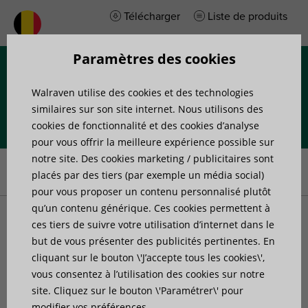
Télécharger
Liste de produits
Paramètres des cookies
Menu
Walraven utilise des cookies et des technologies
similaires sur son site internet. Nous utilisons des
cookies de fonctionnalité et des cookies d’analyse
pour vous offrir la meilleure expérience possible sur
Accueil
»
Actualites
»
Les toitures plates : bien plus que de
notre site. Des cookies marketing / publicitaires sont
simples plateformes
placés par des tiers (par exemple un média social)
pour vous proposer un contenu personnalisé plutôt
qu’un contenu générique. Ces cookies permettent à
Les toitures plates : bien
ces tiers de suivre votre utilisation d’internet dans le
but de vous présenter des publicités pertinentes. En
cliquant sur le bouton \'J’accepte tous les cookies\',
plus que de simples
vous consentez à l’utilisation des cookies sur notre
site. Cliquez sur le bouton \'Paramétrer\' pour
plateformes
modifier vos préférences.