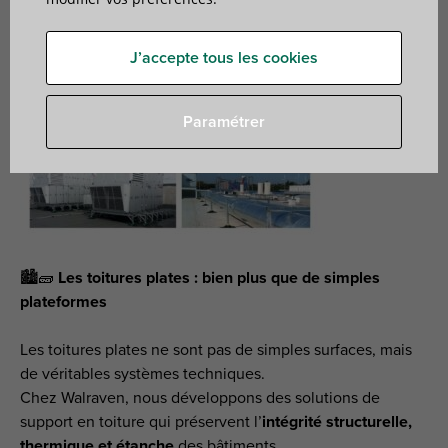
Publié le: 26 septembre 2025
J’accepte tous les cookies
Paramétrer
🏙️🧱
Les toitures plates : bien plus que de simples
plateformes
Les toitures plates ne sont pas de simples surfaces, mais
de véritables systèmes techniques.
Chez Walraven, nous développons des solutions de
support en toiture qui préservent l’
intégrité structurelle,
thermique et étanche
des bâtiments.