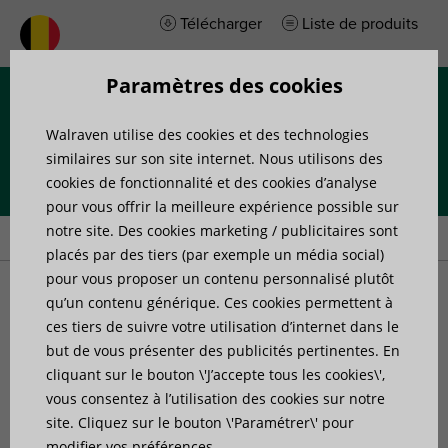
Télécharger
Liste de produits
Paramètres des cookies
Menu
Walraven utilise des cookies et des technologies
similaires sur son site internet. Nous utilisons des
cookies de fonctionnalité et des cookies d’analyse
pour vous offrir la meilleure expérience possible sur
Accueil
»
Actualites
»
Top 7 des applications du RSWB
notre site. Des cookies marketing / publicitaires sont
placés par des tiers (par exemple un média social)
pour vous proposer un contenu personnalisé plutôt
Top 7 des applications du
qu’un contenu générique. Ces cookies permettent à
ces tiers de suivre votre utilisation d’internet dans le
but de vous présenter des publicités pertinentes. En
RSWB
cliquant sur le bouton \'J’accepte tous les cookies\',
Publié le: 8 mars 2023
vous consentez à l’utilisation des cookies sur notre
site. Cliquez sur le bouton \'Paramétrer\' pour
modifier vos préférences.