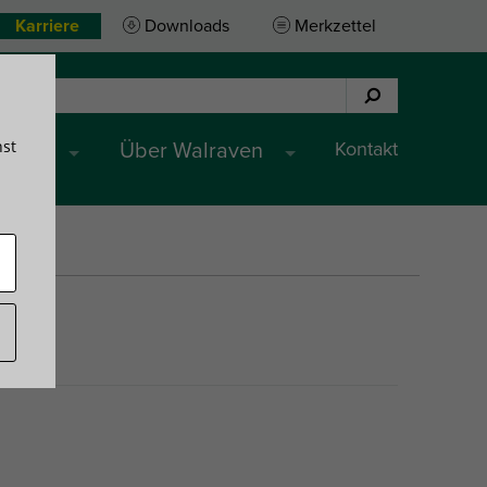
Karriere
Downloads
Merkzettel
hst
Kontakt
ungen
Über Walraven