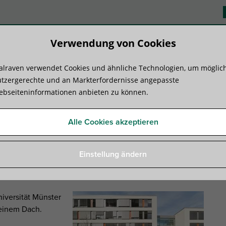
Verwendung von Cookies
lraven verwendet Cookies und ähnliche Technologien, um möglic
duktsysteme
Know-how
Serviceleist
tzergerechte und an Markterfordernisse angepasste
bseiteninformationen anbieten zu können.
sungen
»
Sonderlösungen für den „Pharma-Campus“
Alle Cookies akzeptieren
n „Pharma-Campus“
Einstellung ändern
iversität Münster
 einem Dach.