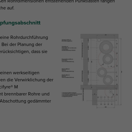
ßen Rohrdimensionen entstehenden Punktlasten fangen
che auf.
fungsabschnitt
 eine Rohrdurchführung
 Bei der Planung der
rücksichtigen, dass sie
 einen werkseitigen
en die Verwirklichung der
cifyre® M
t brennbarer Rohre und
 Abschottung gedämmter