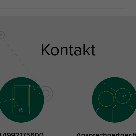
Kontakt
+4992175600
Ansprechpartner f