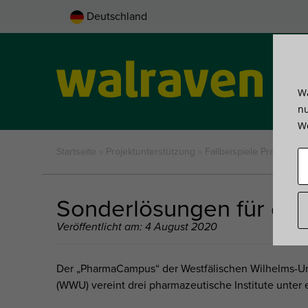
Deutschland
Wa
Pro
nu
We
Startseite
»
Projekt­unterstützung
»
Fallbeispiele Projektlö
Sonderlösungen für de
Veröffentlicht am: 4 August 2020
Der „PharmaCampus“ der Westfälischen Wilhelms-Un
(WWU) vereint drei pharmazeutische Institute unter