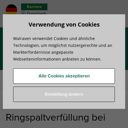
Karriere
Downloads
Merkzettel
Verwendung von Cookies
Walraven verwendet Cookies und ähnliche
Menü
Technologien, um möglichst nutzergerechte und an
Markterfordernisse angepasste
Webseiteninformationen anbieten zu können.
Startseite
»
Alle Serviceleistungen auf einen Blick
»
Walraven-
Akademie
»
Web-Tutorial: Ringspaltverfüllung bei Abschottungen |
Alle Cookies akzeptieren
Möglichkeiten, Vorgehensweise, Gefahren
Einstellung ändern
Web-Tutorial:
Ringspaltverfüllung bei