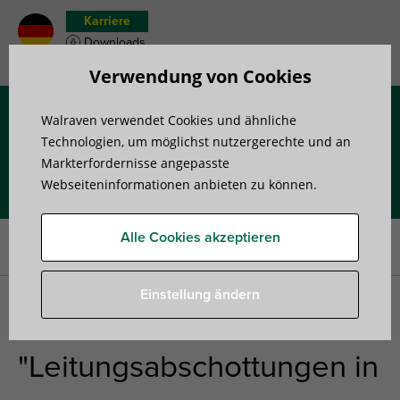
Karriere
Downloads
Merkzettel
Verwendung von Cookies
Walraven verwendet Cookies und ähnliche
Menü
Technologien, um möglichst nutzergerechte und an
Markterfordernisse angepasste
Webseiteninformationen anbieten zu können.
Startseite
»
Alle Serviceleistungen auf einen Blick
»
Walraven-
Akademie
»
Whitepaper “Leitungsabschottungen in
Alle Cookies akzeptieren
(Tief-)Garagen”
Einstellung ändern
Whitepaper
"Leitungsabschottungen in