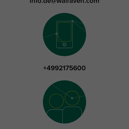
info.de@walraven.com
+4992175600