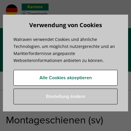
Karriere
Downloads
Merkzettel
Verwendung von Cookies
Walraven verwendet Cookies und ähnliche
Menü
Technologien, um möglichst nutzergerechte und an
Markterfordernisse angepasste
Webseiteninformationen anbieten zu können.
Startseite
»
Produkte
»
Montageschienensysteme
»
Schienenprofile
»
Walraven RapidRail® Montageschienen (sv)
Alle Cookies akzeptieren
30×45, 38×40
Einstellung ändern
Walraven RapidRail®
Montageschienen (sv)