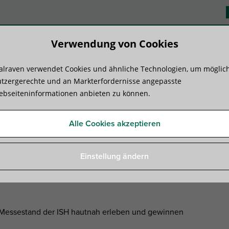
Verwendung von Cookies
lraven verwendet Cookies und ähnliche Technologien, um möglic
duktsysteme
Know-how
Serviceleist
tzergerechte und an Markterfordernisse angepasste
bseiteninformationen anbieten zu können.
echnik zum Ausprobieren
Alle Cookies akzeptieren
 Befestigungstechnik zum Au
Einstellung ändern
Messestand der ISH hautnah erleben und gewinnen