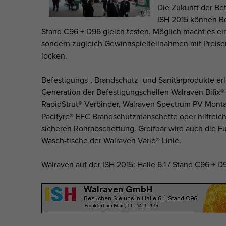
Die Zukunft der Be
ISH 2015 können Be
Stand C96 + D96 gleich testen. Möglich macht es ein
sondern zugleich Gewinnspielteilnahmen mit Preise
locken.
Befestigungs-, Brandschutz- und Sanitärprodukte e
Generation der Befestigungschellen Walraven Bifix® 
RapidStrut® Verbinder, Walraven Spectrum PV Mont
Pacifyre® EFC Brandschutzmanschette oder hilfreich
sicheren Rohrabschottung. Greifbar wird auch die F
Wasch-tische der Walraven Vario® Linie.
Walraven auf der ISH 2015: Halle 6.1 / Stand C96 + D