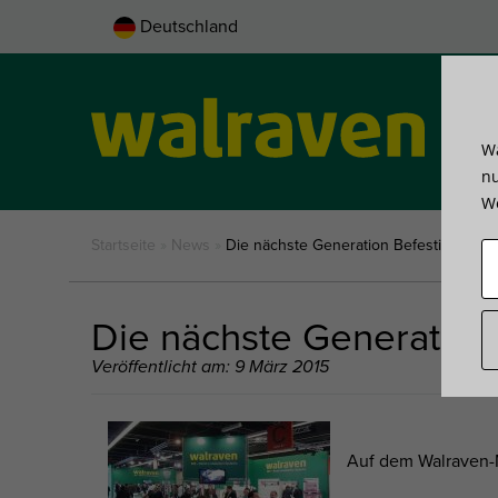
Deutschland
Wa
Pro
nu
We
Startseite
»
News
»
Die nächste Generation Befestigungst
Die nächste Generation
Veröffentlicht am: 9 März 2015
Auf dem Walraven-