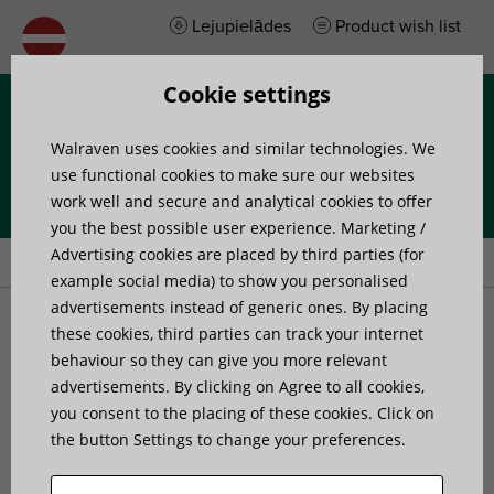
Lejupielādes
Product wish list
Cookie settings
Izvēlne
Walraven uses cookies and similar technologies. We
use functional cookies to make sure our websites
work well and secure and analytical cookies to offer
you the best possible user experience. Marketing /
Home
»
Products
»
Walraven Aero® (M8)
Advertising cookies are placed by third parties (for
example social media) to show you personalised
advertisements instead of generic ones. By placing
Walraven Aero® (M8)
these cookies, third parties can track your internet
behaviour so they can give you more relevant
for spiral ventilation ducts
advertisements. By clicking on Agree to all cookies,
you consent to the placing of these cookies. Click on
the button Settings to change your preferences.