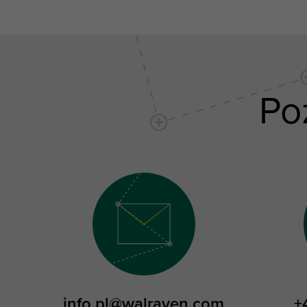
Po
info.pl@walraven.com
+