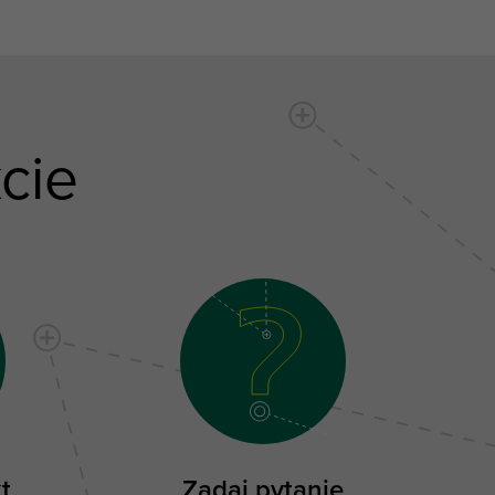
cie
t
Zadaj pytanie