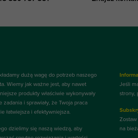
kładamy dużą wagę do potrzeb naszego
Inform
nta. Wiemy jak ważne jest, aby nawet
Jeśli m
niejsze produkty właściwie wykonywały
strony,
e zadania i sprawiały, że Twoja praca
Subskr
e łatwiejsza i efektywniejsza.
Zostaw 
ego dzielimy się naszą wiedzą, aby
na bież
arczać sprytne rozwiązania i wartości.