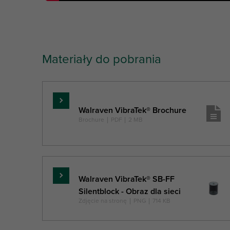
Materiały do pobrania
Czytaj
Walraven VibraTek® Brochure
więcej
Brochure
|
PDF
|
2 MB
Walraven VibraTek® SB-FF
Czytaj
Silentblock - Obraz dla sieci
więcej
Zdjęcie na stronę
|
PNG
|
714 KB