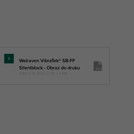
Walraven VibraTek® SB-FF
Czytaj
Silentblock - Obraz do druku
więcej
Zdjęcie do druku
|
TIF
|
3 MB