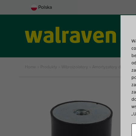
Polska
Wa
Sys
co
be
od
Home
»
Produkty
»
Wibroizolatory
»
Amortyzatory drgań
»
W
za
po
za
za
do
ws
„U