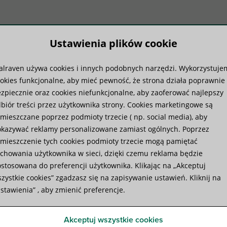
Ustawienia plików cookie
lraven używa cookies i innych podobnych narzędzi. Wykorzystuje
temy produktów
Wiedza
Us
okies funkcjonalne, aby mieć pewność, że strona działa poprawnie 
zpiecznie oraz cookies niefunkcjonalne, aby zaoferować najlepszy
biór treści przez użytkownika strony. Cookies marketingowe są
alraven VibraTek® SB-FF amortyzator drgań
mieszczane poprzez podmioty trzecie ( np. social media), aby
kazywać reklamy personalizowane zamiast ogólnych. Poprzez
mieszczenie tych cookies podmioty trzecie mogą pamiętać
Walraven VibraTek® SB-FF 
chowania użytkownika w sieci, dzięki czemu reklama będzie
stosowana do preferencji użytkownika. Klikając na „Akceptuj
gumowy amortyzator z dwoma gwintami wewnętrz
zystkie cookies” zgadzasz się na zapisywanie ustawień. Kliknij na
stawienia” , aby zmienić preferencje.
Specyfikacja
Filmy
Załączniki
Akceptuj wszystkie cookies