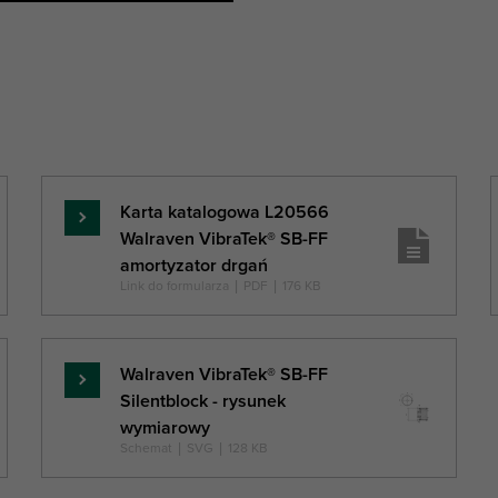
Karta katalogowa L20566
Czytaj
Walraven VibraTek® SB-FF
więcej
amortyzator drgań
Link do formularza
|
PDF
|
176 KB
Walraven VibraTek® SB-FF
Czytaj
Silentblock - rysunek
więcej
wymiarowy
Schemat
|
SVG
|
128 KB