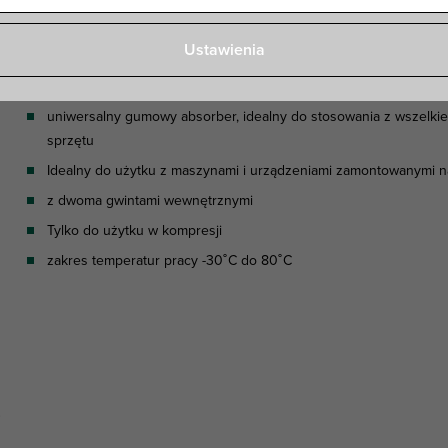
Ustawienia
Zalety & właściwości
uniwersalny gumowy absorber, idealny do stosowania z wszelk
sprzętu
Idealny do użytku z maszynami i urządzeniami zamontowanymi n
z dwoma gwintami wewnętrznymi
Tylko do użytku w kompresji
zakres temperatur pracy -30˚C do 80˚C