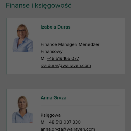
Finanse i księgowość
Izabela Duras
Finance Manager/ Menedżer
Finansowy
M.
+48 519 165 077
iza.duras@walraven.com
Anna Gryza
Księgowa
M.
+48 513 037 330
anna.gryza@walraven.com