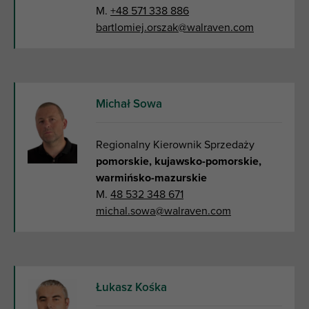
M.
+48 571 338 886
bartlomiej.orszak@walraven.com
Michał Sowa
Regionalny Kierownik Sprzedaży
pomorskie, kujawsko-pomorskie,
warmińsko-mazurskie
M.
48 532 348 671
michal.sowa@walraven.com
Łukasz Kośka