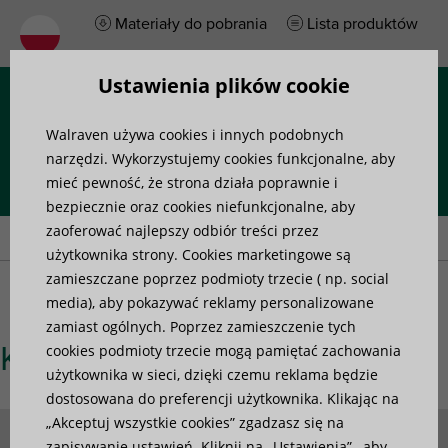
Materiały do pobrania
Lista produktów
Ustawienia plików cookie
Menu
Walraven używa cookies i innych podobnych
narzędzi. Wykorzystujemy cookies funkcjonalne, aby
mieć pewność, że strona działa poprawnie i
bezpiecznie oraz cookies niefunkcjonalne, aby
Home
»
Kontakt
zaoferować najlepszy odbiór treści przez
użytkownika strony. Cookies marketingowe są
zamieszczane poprzez podmioty trzecie ( np. social
media), aby pokazywać reklamy personalizowane
zamiast ogólnych. Poprzez zamieszczenie tych
Kontakt
cookies podmioty trzecie mogą pamiętać zachowania
użytkownika w sieci, dzięki czemu reklama będzie
dostosowana do preferencji użytkownika. Klikając na
„Akceptuj wszystkie cookies” zgadzasz się na
zapisywanie ustawień. Kliknij na „Ustawienia” , aby