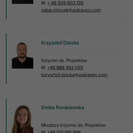
M.
+ 48 509 603 136
oskar.mlocek@walraven.com
Krzysztof Dziuba
Inżynier ds. Projektów
M.
+48 888 363 055
krzysztof.dziuba@walraven.com
Emilia Ponikiewska
Młodsza Inżynier ds. Projektów
M.
+48 531 190 946