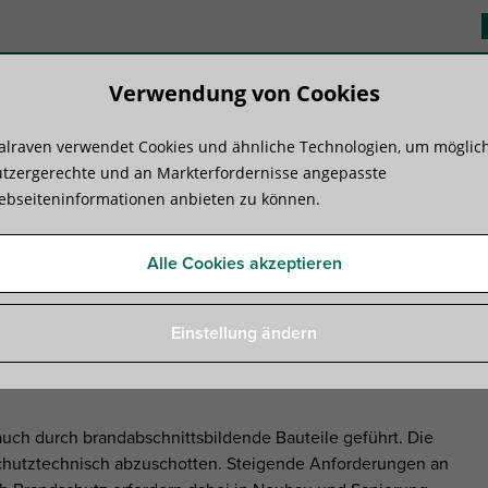
Verwendung von Cookies
lraven verwendet Cookies und ähnliche Technologien, um möglic
duktsysteme
Know-how
Serviceleist
tzergerechte und an Markterfordernisse angepasste
bseiteninformationen anbieten zu können.
 bei Rohr- und Kabeldurchführungen
Alle Cookies akzeptieren
d Kabeldurchführungen
Einstellung ändern
auch durch brandabschnittsbildende Bauteile geführt. Die
schutztechnisch abzuschotten. Steigende Anforderungen an