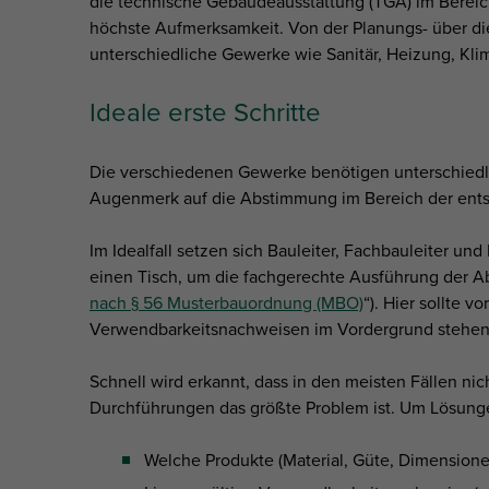
die technische Gebäudeausstattung (TGA) im Bereic
höchste Aufmerksamkeit. Von der Planungs- über d
unterschiedliche Gewerke wie Sanitär, Heizung, Klim
Ideale erste Schritte
Die verschiedenen Gewerke benötigen unterschie
Augenmerk auf die Abstimmung im Bereich der ents
Im Idealfall setzen sich Bauleiter, Fachbauleiter u
einen Tisch, um die fachgerechte Ausführung der A
nach § 56 Musterbauordnung (MBO)
“). Hier sollte 
Verwendbarkeitsnachweisen im Vordergrund stehen
Schnell wird erkannt, dass in den meisten Fällen ni
Durchführungen das größte Problem ist. Um Lösungen
Welche Produkte (Material, Güte, Dimensione