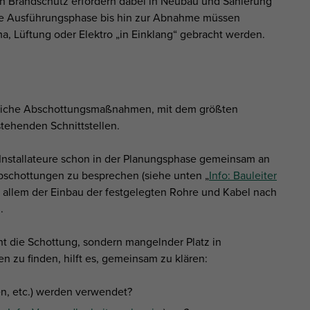
h Brandschutz erfordern dabei in Neubau und Sanierung
ie Ausführungsphase bis hin zur Abnahme müssen
a, Lüftung oder Elektro „in Einklang“ gebracht werden.
dliche Abschottungsmaßnahmen, mit dem größten
tehenden Schnittstellen.
nd Installateure schon in der Planungsphase gemeinsam an
bschottungen zu besprechen (siehe unten „
Info: Bauleiter
vor allem der Einbau der festgelegten Rohre und Kabel nach
.
cht die Schottung, sondern mangelnder Platz in
 zu finden, hilft es, gemeinsam zu klären:
n, etc.) werden verwendet?