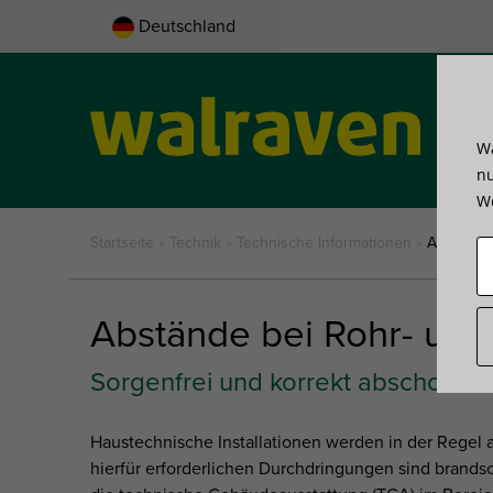
Deutschland
Wa
Pro
nu
We
Startseite
»
Technik
»
Technische Informationen
»
Abstände
Abstände bei Rohr- un
Sorgenfrei und korrekt abschotten
Haustechnische Installationen werden in der Regel 
hierfür erforderlichen Durchdringungen sind brand