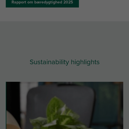
Rapport om bæredygtighed 2025
Sustainability highlights
slide
2
of
3