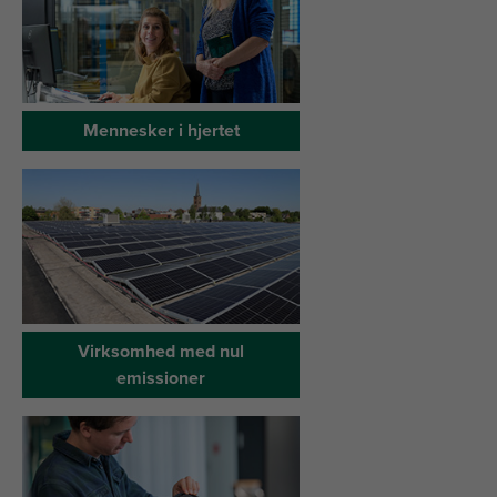
Mennesker
i
hjertet
Virksomhed
med
nul
emissioner