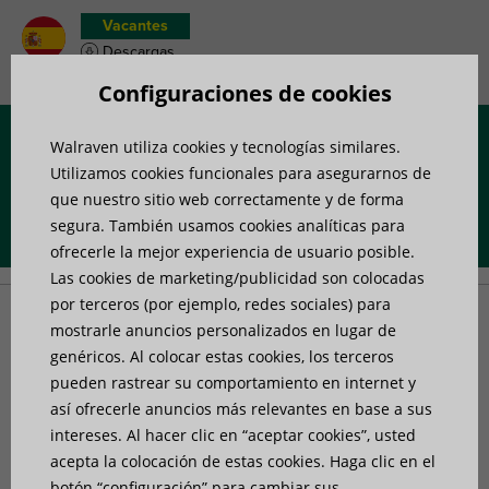
Vacantes
Descargas
Wish list de productos
Configuraciones de cookies
Walraven utiliza cookies y tecnologías similares.
Menú
Utilizamos cookies funcionales para asegurarnos de
que nuestro sitio web correctamente y de forma
segura. También usamos cookies analíticas para
Portada
»
Gracias rellenar el formulario!
ofrecerle la mejor experiencia de usuario posible.
Las cookies de marketing/publicidad son colocadas
por terceros (por ejemplo, redes sociales) para
Gracias rellenar el
mostrarle anuncios personalizados en lugar de
genéricos. Al colocar estas cookies, los terceros
pueden rastrear su comportamiento en internet y
formulario!
así ofrecerle anuncios más relevantes en base a sus
intereses. Al hacer clic en “aceptar cookies”, usted
Puedes descargar el documento solicitado aquí abajo.
acepta la colocación de estas cookies. Haga clic en el
botón “configuración” para cambiar sus