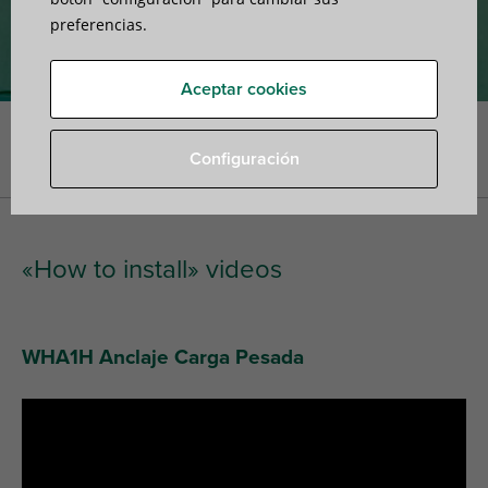
preferencias.
Aceptar cookies
Portada
»
Walraven Anclajes para cargas pesadas
»
«How to
Configuración
install» videos
«How to install» videos
WHA1H Anclaje Carga Pesada