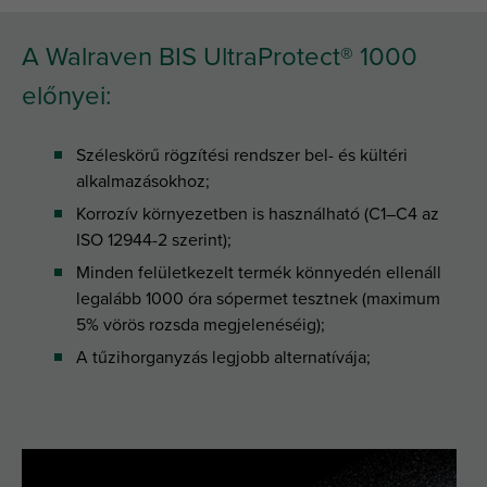
A Walraven BIS UltraProtect® 1000
előnyei:
Széleskörű rögzítési rendszer bel- és kültéri
alkalmazásokhoz;
Korrozív környezetben is használható (C1–C4 az
ISO 12944-2 szerint);
Minden felületkezelt termék könnyedén ellenáll
legalább 1000 óra sópermet tesztnek (maximum
5% vörös rozsda megjelenéséig);
A tűzihorganyzás legjobb alternatívája;