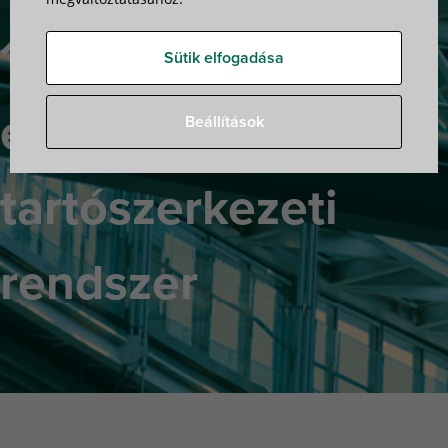
1000: Bel-
Sütik elfogadása
és kültéri
Beállítások
tartószerkezeti
rendszer