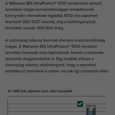
A Walraven BIS UltraProtect® 1000 rendszerbe tartozó
termékek magas korrózióállósággal rendelkeznek.
Könnyedén ellenállnak legalább 1000 óra sópermet
tesztnek* (ISO 9227 szerint), míg a tűzihorganyzott
termékek csupán 300-600 óráig.
A viszonylag vékony bevonat ellenére a korrózióállóság
magas. A Walraven BIS UltraProtect® 1000 rendszer
termékei nemcsak sima tapintásúak, hanem a szemnek
tetszetős megjelenésűek is. Egy további előnye a
viszonylag vékony védőrétegnek, hogy a menettel
rendelkező termékek is védve vannak így a korrózió ellen.