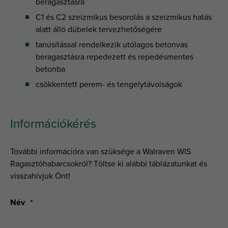
beragasztásra
C1 és C2 szeizmikus besorolás a szeizmikus hatás
alatt álló dübelek tervezhetőségére
tanúsítással rendelkezik utólagos betonvas
beragasztásra repedezett és repedésmentes
betonba
csökkentett perem- és tengelytávolságok
Információkérés
További információra van szüksége a Walraven WIS
Ragasztóhabarcsokról? Töltse ki alábbi táblázatunkat és
visszahívjuk Önt!
Név
*