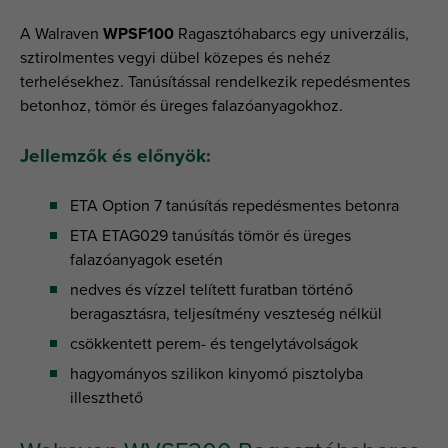
A Walraven
WPSF100
Ragasztóhabarcs egy univerzális,
sztirolmentes vegyi dübel közepes és nehéz
terhelésekhez. Tanúsítással rendelkezik repedésmentes
betonhoz, tömör és üreges falazóanyagokhoz.
Jellemzők és előnyök:
ETA Option 7 tanúsítás repedésmentes betonra
ETA ETAG029 tanúsítás tömör és üreges
falazóanyagok esetén
nedves és vízzel telített furatban történő
beragasztásra, teljesítmény veszteség nélkül
csökkentett perem- és tengelytávolságok
hagyományos szilikon kinyomó pisztolyba
illeszthető