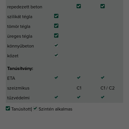
repedezett beton
szilikát tégla
tömör tégla
üreges tégla
könnyűbeton
kőzet
Tanúsítvány:
ETA
szeizmikus
C1
C1 / C2
tűzvédelmi
Tanúsított|
Szintén alkalmas