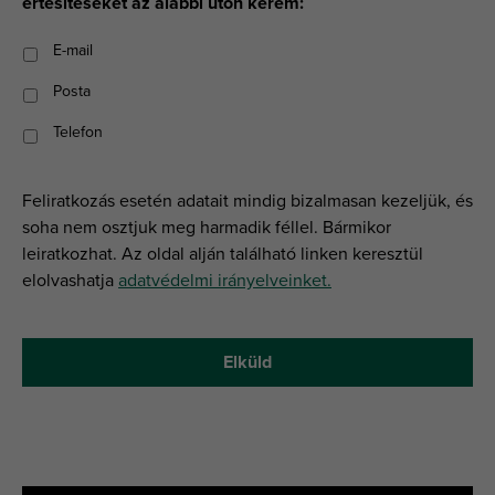
értesítéseket az alábbi úton kérem:
E-mail
Posta
Telefon
Feliratkozás esetén adatait mindig bizalmasan kezeljük, és
soha nem osztjuk meg harmadik féllel. Bármikor
leiratkozhat. Az oldal alján található linken keresztül
elolvashatja
adatvédelmi irányelveinket.