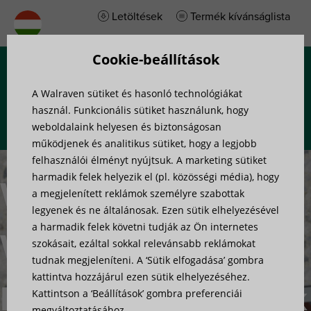
Letöltések
Termék kívánságlista
Cookie-beállítások
Menü
A Walraven sütiket és hasonló technológiákat
használ. Funkcionális sütiket használunk, hogy
weboldalaink helyesen és biztonságosan
működjenek és analitikus sütiket, hogy a legjobb
felhasználói élményt nyújtsuk. A marketing sütiket
harmadik felek helyezik el (pl. közösségi média), hogy
Walraven
a megjelenített reklámok személyre szabottak
legyenek és ne általánosak. Ezen sütik elhelyezésével
a harmadik felek követni tudják az Ön internetes
WIS
szokásait, ezáltal sokkal relevánsabb reklámokat
tudnak megjeleníteni. A ‘Sütik elfogadása’ gombra
kattintva hozzájárul ezen sütik elhelyezéséhez.
Ragasztóhabarcsok
Kattintson a ‘Beállítások’ gombra preferenciái
megváltoztatásához.