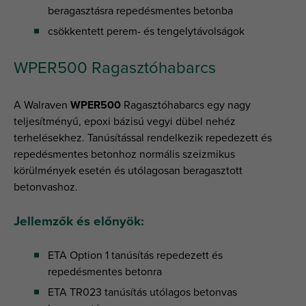
beragasztásra repedésmentes betonba
csökkentett perem- és tengelytávolságok
WPER500 Ragasztóhabarcs
A Walraven
WPER500
Ragasztóhabarcs egy nagy
teljesítményű, epoxi bázisú vegyi dübel nehéz
terhelésekhez. Tanúsítással rendelkezik repedezett és
repedésmentes betonhoz normális szeizmikus
körülmények esetén és utólagosan beragasztott
betonvashoz.
Jellemzők és előnyök:
ETA Option 1 tanúsítás repedezett és
repedésmentes betonra
ETA TR023 tanúsítás utólagos betonvas