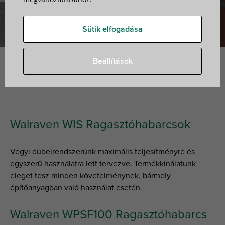
Sütik elfogadása
Beállítások
Nyitóoldal
»
Walraven Nehéz dübelek
»
Walraven WIS
Ragasztóhabarcsok
Walraven WIS Ragasztóhabarcsok
Vegyi dübelrendszerünk maximális teljesítményre és
egyszerű használatra lett tervezve. Termékkínálatunk
eleget tesz minden követelménynek, bármely
építőanyagban való használat esetén.
Walraven WPSF100 Ragasztóhabarcs