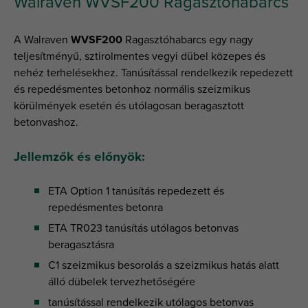
Walraven WVSF200 Ragasztóhabarcs
A Walraven
WVSF200
Ragasztóhabarcs egy nagy
teljesítményű, sztirolmentes vegyi dübel közepes és
nehéz terhelésekhez. Tanúsítással rendelkezik repedezett
és repedésmentes betonhoz normális szeizmikus
körülmények esetén és utólagosan beragasztott
betonvashoz.
Jellemzők és előnyök:
ETA Option 1 tanúsítás repedezett és
repedésmentes betonra
ETA TR023 tanúsítás utólagos betonvas
beragasztásra
C1 szeizmikus besorolás a szeizmikus hatás alatt
álló dübelek tervezhetőségére
tanúsítással rendelkezik utólagos betonvas