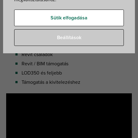
BIM
-en keresztül kínálunk. Minden projekt esetén előnyös
lehet, ha a modelljeink segítenek a tervezésben és a
Sütik elfogadása
javasolt megoldások ellenőrzésében.
Mit tudunk ajánlani?
Beállítások
Revit családok
Revit / BIM támogatás
LOD350 és feljebb
Támogatás a kivitelezéshez