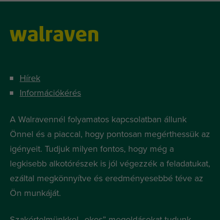
Hírek
Információkérés
A Walravennél folyamatos kapcsolatban állunk
Önnel és a piaccal, hogy pontosan megérthessük az
igényeit. Tudjuk milyen fontos, hogy még a
legkisebb alkotórészek is jól végezzék a feladatukat,
ezáltal megkönnyítve és eredményesebbé téve az
Ön munkáját.
Szakértelmünkkel „okos” megoldásokat tudunk