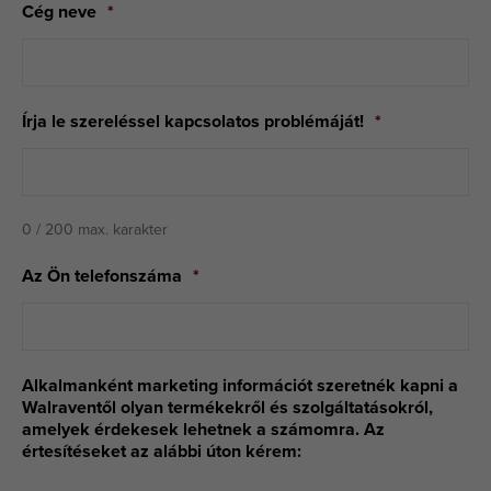
Cég neve
*
Írja le szereléssel kapcsolatos problémáját!
*
0 / 200 max. karakter
Az Ön telefonszáma
*
Alkalmanként marketing információt szeretnék kapni a
Walraventől olyan termékekről és szolgáltatásokról,
amelyek érdekesek lehetnek a számomra. Az
értesítéseket az alábbi úton kérem: