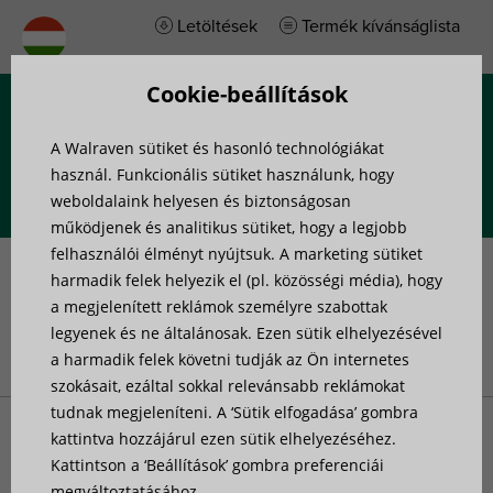
Letöltések
Termék kívánságlista
Cookie-beállítások
Menü
A Walraven sütiket és hasonló technológiákat
használ. Funkcionális sütiket használunk, hogy
weboldalaink helyesen és biztonságosan
működjenek és analitikus sütiket, hogy a legjobb
felhasználói élményt nyújtsuk. A marketing sütiket
BIM könyvtár
harmadik felek helyezik el (pl. közösségi média), hogy
a megjelenített reklámok személyre szabottak
legyenek és ne általánosak. Ezen sütik elhelyezésével
a harmadik felek követni tudják az Ön internetes
Nyitóoldal
»
Projekttámogatás
»
BIM könyvtár
szokásait, ezáltal sokkal relevánsabb reklámokat
tudnak megjeleníteni. A ‘Sütik elfogadása’ gombra
kattintva hozzájárul ezen sütik elhelyezéséhez.
Megoldásaink épületinformációs modellezésben (BIM)
Kattintson a ‘Beállítások’ gombra preferenciái
való felhasználhatósága érdekében, számos termékünket
megváltoztatásához.