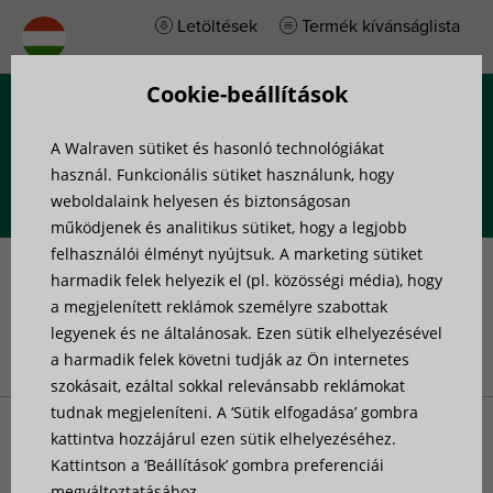
Letöltések
Termék kívánságlista
Cookie-beállítások
Menü
A Walraven sütiket és hasonló technológiákat
használ. Funkcionális sütiket használunk, hogy
weboldalaink helyesen és biztonságosan
működjenek és analitikus sütiket, hogy a legjobb
felhasználói élményt nyújtsuk. A marketing sütiket
Előszerelés
harmadik felek helyezik el (pl. közösségi média), hogy
a megjelenített reklámok személyre szabottak
legyenek és ne általánosak. Ezen sütik elhelyezésével
a harmadik felek követni tudják az Ön internetes
Nyitóoldal
»
Projekttámogatás
»
Előszerelés
szokásait, ezáltal sokkal relevánsabb reklámokat
tudnak megjeleníteni. A ‘Sütik elfogadása’ gombra
kattintva hozzájárul ezen sütik elhelyezéséhez.
Vágás, fúrás, méretezés? Ez mind sok időt vesz igénybe az
Kattintson a ‘Beállítások’ gombra preferenciái
építkezéseknél. Nem is beszélve az anyagveszteségről
megváltoztatásához.