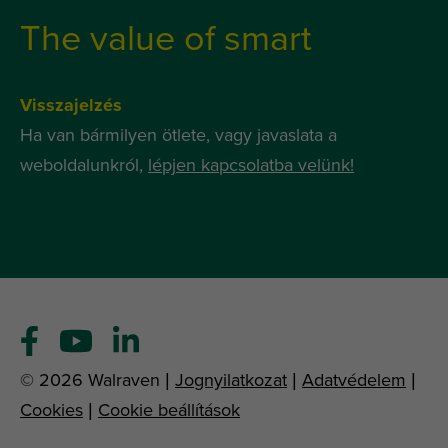
The value of smart
Visszajelzés
Ha van bármilyen ötlete, vagy javaslata a
weboldalunkról,
lépjen kapcsolatba velünk!
© 2026 Walraven |
Jognyilatkozat
|
Adatvédelem
|
Cookies
|
Cookie beállítások