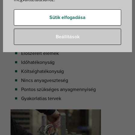
vagy hibákról. Mi előre tudunk gyártani megoldásokat,
amit közvetlenül ki tudunk szállítani az építkezés
Sütik elfogadása
helyszínére.
Mit tudunk ajánlani?
Beállítások
Előszerelt elemek
Időhatékonyság
Költséghatékonyság
Nincs anyagveszteség
Pontos szükséges anyagmennyiség
Gyakorlatias tervek