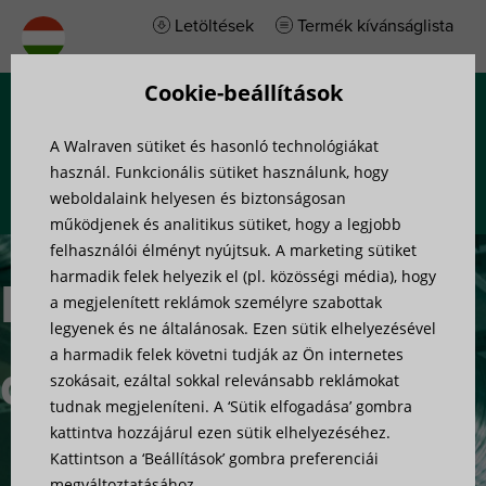
Letöltések
Termék kívánságlista
Cookie-beállítások
Menü
A Walraven sütiket és hasonló technológiákat
használ. Funkcionális sütiket használunk, hogy
weboldalaink helyesen és biztonságosan
működjenek és analitikus sütiket, hogy a legjobb
felhasználói élményt nyújtsuk. A marketing sütiket
harmadik felek helyezik el (pl. közösségi média), hogy
Nehéz
a megjelenített reklámok személyre szabottak
legyenek és ne általánosak. Ezen sütik elhelyezésével
a harmadik felek követni tudják az Ön internetes
dübelek
szokásait, ezáltal sokkal relevánsabb reklámokat
tudnak megjeleníteni. A ‘Sütik elfogadása’ gombra
kattintva hozzájárul ezen sütik elhelyezéséhez.
Kattintson a ‘Beállítások’ gombra preferenciái
megváltoztatásához.