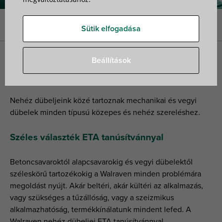
Nyitóoldal
»
Rögzítési rendszerek
»
Nehéz dübelek
Sütik elfogadása
Beállítások
Nehéz dübelek
Nehéz dübeljeink közé tartoznak mechanikai és vegyi
dübelek minden típusú közepes és nehéz szereléshez.
Széles választék ETA tanúsítvánnyal
Betoncsavaroktól alapcsavarokig és vegyi dübelektől
széleskörű tartozékokig a Walraven minden problémára
megoldást nyújt. Akár beltéri, akár kültéri az alkalmazás,
vagy szükséges a tűzállóság, vagy a szeizmikus
alkalmazhatóság, termékkínálatunk mindent lefed. A
Walraven nehéz dübeljei ETA tanúsítvánnyal