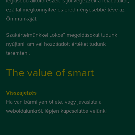
legkisebb alkotórészek is jól végezzék a feladatukat,
ezáltal megkönnyítve és eredményesebbé téve az
Ön munkáját.
Szakértelmünkkel „okos” megoldásokat tudunk
nyújtani, amivel hozzáadott értéket tudunk
teremteni.
The value of smart
Visszajelzés
Ha van bármilyen ötlete, vagy javaslata a
weboldalunkról,
lépjen kapcsolatba velünk!