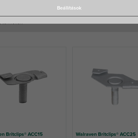
Beállítások
lt termékek
en Britclips® ACC15
Walraven Britclips® ACC25