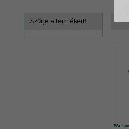
Szűrje a termékeit!
6 talá
Walrav