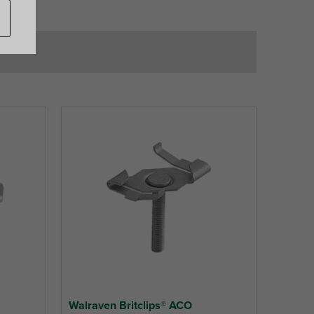
Walraven Britclips® ACO