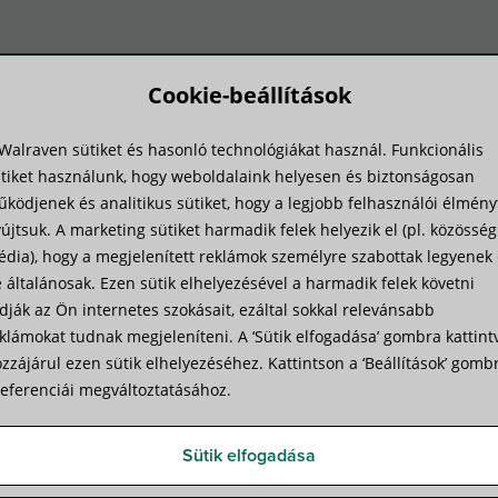
Cookie-beállítások
Walraven sütiket és hasonló technológiákat használ. Funkcionális
mékek
Know-how
Szolgáltat
tiket használunk, hogy weboldalaink helyesen és biztonságosan
ködjenek és analitikus sütiket, hogy a legjobb felhasználói élmény
újtsuk. A marketing sütiket harmadik felek helyezik el (pl. közösség
ns
»
Ceiling Grid Clips
dia), hogy a megjelenített reklámok személyre szabottak legyenek
 általánosak. Ezen sütik elhelyezésével a harmadik felek követni
dják az Ön internetes szokásait, ezáltal sokkal relevánsabb
ing Grid Clips
klámokat tudnak megjeleníteni. A ‘Sütik elfogadása’ gombra kattint
zzájárul ezen sütik elhelyezéséhez. Kattintson a ‘Beállítások’ gomb
eferenciái megváltoztatásához.
Sütik elfogadása