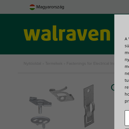
Magyarország
A 
Ter
sü
mű
ny
Nyitóoldal
»
Termékek
»
Fastenings for Electrical Installatio
mé
ne
tu
Ceil
re
ho
pr