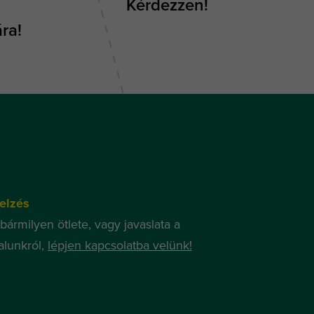
Kérdezzen!
ra!
elzés
bármilyen ötlete, vagy javaslata a
lunkról,
lépjen kapcsolatba velünk!