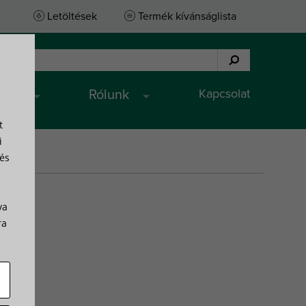
Letöltések
Termék kívánságlista
Kapcsolat
ások
Rólunk
t
i
 és
va
ra