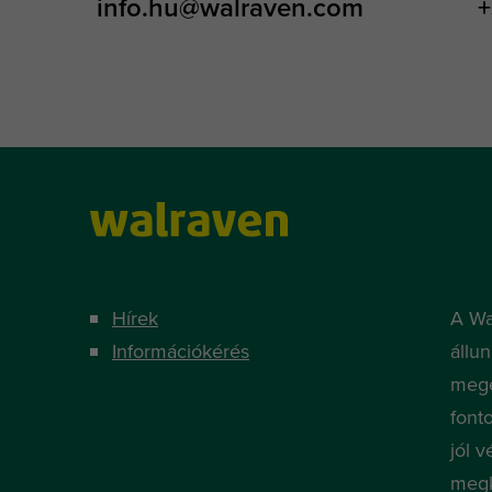
info.hu@walraven.com
+
Hírek
A Wa
Információkérés
állu
megé
font
jól v
megk