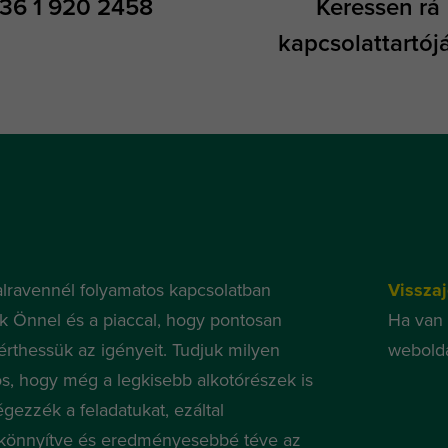
36 1 920 2458
Keressen rá
kapcsolattartójá
lravennél folyamatos kapcsolatban
Visszaj
nk Önnel és a piaccal, hogy pontosan
Ha van 
rthessük az igényeit. Tudjuk milyen
webolda
os, hogy még a legkisebb alkotórészek is
égezzék a feladatukat, ezáltal
önnyítve és eredményesebbé téve az