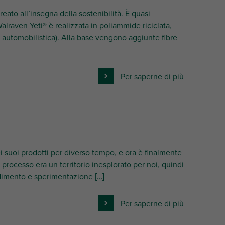
ato all’insegna della sostenibilità. È quasi
Walraven Yeti® è realizzata in poliammide riciclata,
a automobilistica). Alla base vengono aggiunte fibre
Per saperne di più
i suoi prodotti per diverso tempo, e ora è finalmente
rocesso era un territorio inesplorato per noi, quindi
ndimento e sperimentazione […]
Per saperne di più