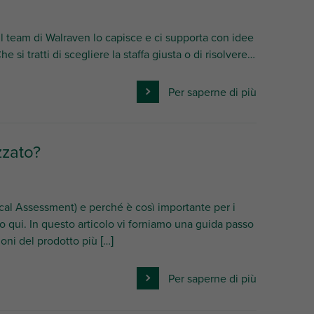
 Il team di Walraven lo capisce e ci supporta con idee
e si tratti di scegliere la staffa giusta o di risolvere…
Per saperne di più
zzato?
cal Assessment) e perché è così importante per i
etto qui. In questo articolo vi forniamo una guida passo
oni del prodotto più […]
Per saperne di più