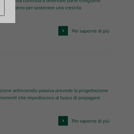
ostenibilità continua a diventare parte integrante
ll’ultimo anno per sostenere una crescita
Per saperne di più
tezione antincendio passiva prevede la progettazione
di elementi che impediscono al fuoco di propagarsi
Per saperne di più