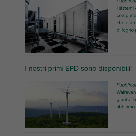
Pubblica
I sistemi
completam
che è un 
di legno p
I nostri primi EPD sono disponibili!
Pubblica
Walraven 
giunto il
abbiamo s