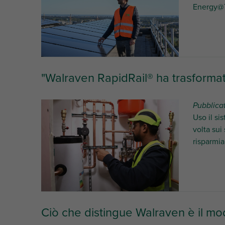
Energy@Th
"Walraven RapidRail® ha trasformat
Pubblicat
Uso il si
volta sui
risparmia
Ciò che distingue Walraven è il mo