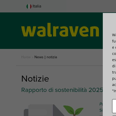
Italia
Wa
Pro
fu
e 
co
Home
»
News | notizia
es
di
tr
Notizie
pu
ac
Rapporto di sostenibilità 2025 - Pun
"I
Pubblicat
Siamo lie