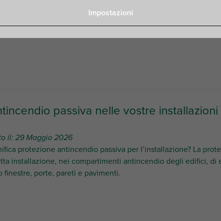
i prodotti, risorse umane e operazioni, in un momento in cui la s
tra attività. Il rapporto mette in evidenza le azioni intraprese ne
Impostazioni
ile, […]
tincendio passiva nelle vostre installazioni
to il: 29 Maggio 2026
ifica protezione antincendio passiva per l’installazione? La pro
etta installazione, nei compartimenti antincendio degli edifici, 
o finestre, porte, pareti e pavimenti.