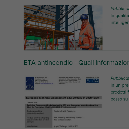
Pubblicat
In qualit
intellige
ETA antincendio - Quali informazio
Pubblica
In un pre
prodotti 
passo su 