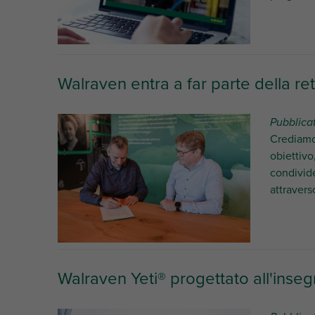
Walraven entra a far parte della re
Pubblica
Crediamo 
obiettivo
condivide
attravers
Walraven Yeti® progettato all'insegn