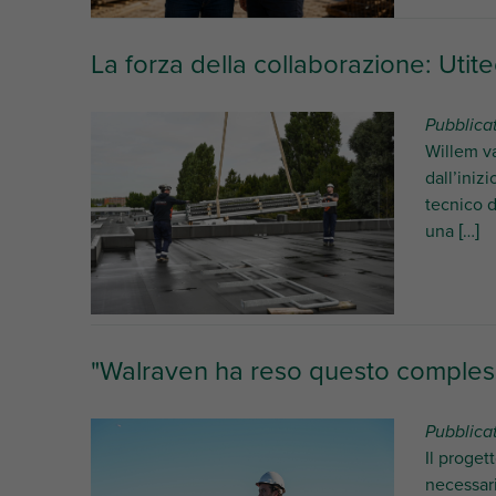
La forza della collaborazione: Uti
Pubblica
Willem v
dall’iniz
tecnico d
una […]
"Walraven ha reso questo complesso
Pubblica
Il proget
necessari