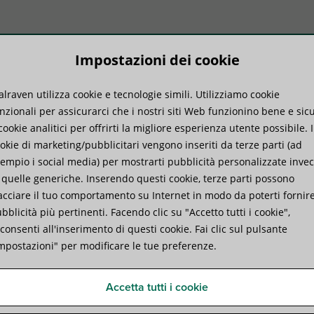
Impostazioni dei cookie
lraven utilizza cookie e tecnologie simili. Utilizziamo cookie
dotti
Know-how
Servizi
nzionali per assicurarci che i nostri siti Web funzionino bene e sicu
cookie analitici per offrirti la migliore esperienza utente possibile. I
okie di marketing/pubblicitari vengono inseriti da terze parti (ad
empio i social media) per mostrarti pubblicità personalizzate inve
 quelle generiche. Inserendo questi cookie, terze parti possono
acciare il tuo comportamento su Internet in modo da poterti fornir
bblicità più pertinenti. Facendo clic su "Accetto tutti i cookie",
consenti all'inserimento di questi cookie. Fai clic sul pulsante
ti salienti
mpostazioni" per modificare le tue preferenze.
o il: 11 Giugno 2026
Accetta tutti i cookie
ti di annunciare la pubblicazione del Rapporto di sostenibilità Wa