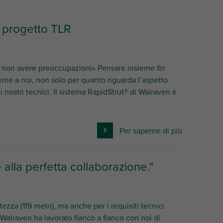
l progetto TLR
o non avere preoccupazioni» Pensare insieme fin
eme a noi, non solo per quanto riguarda l’aspetto
nostri tecnici. Il sistema RapidStrut® di Walraven è
Per saperne di più
lla perfetta collaborazione."
zza (119 metri), ma anche per i requisiti tecnici
o, Walraven ha lavorato fianco a fianco con noi di