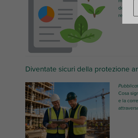
materia d
della nos
responsab
Diventate sicuri della protezione an
Pubblica
Cosa sign
e la corr
attravers