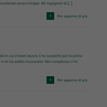
ocedesse senza intoppi. Gli ingegneri di […]
Per saperne di più
o in cui il team lavora. L’ho scoperto per la prima
i, e mi ha subito incuriosito. Nel complesso ci fa
Per saperne di più