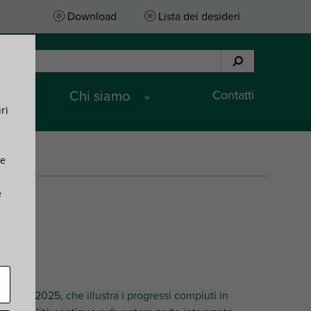
Download
Lista dei desideri
Contatti
Chi siamo
ri
ce
e
lraven 2025, che illustra i progressi compiuti in