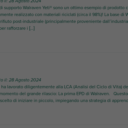
to il: 28 Agosto 2024
 di supporto Walraven Yeti® sono un ottimo esempio di prodotto cre
ente realizzato con materiali riciclati (circa il 98%)! La base di 
rifiuto post-industriale (principalmente proveniente dall’industri
er rafforzare i […]
to il: 28 Agosto 2024
ha lavorato diligentemente alla LCA (Analisi del Ciclo di Vita) de
 momento del grande rilascio: La prima EPD di Walraven. Questo p
celto di iniziare in piccolo, impiegando una strategia di appre