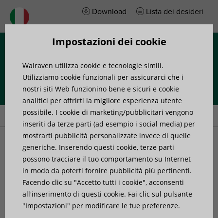
Download
Lista dei desideri
Impostazioni dei cookie
Menu
Walraven utilizza cookie e tecnologie simili.
Utilizziamo cookie funzionali per assicurarci che i
nostri siti Web funzionino bene e sicuri e cookie
analitici per offrirti la migliore esperienza utente
Home
»
Prodotti
»
Fissaggio tubi
possibile. I cookie di marketing/pubblicitari vengono
inseriti da terze parti (ad esempio i social media) per
mostrarti pubblicità personalizzate invece di quelle
Fissaggio tubi
generiche. Inserendo questi cookie, terze parti
possono tracciare il tuo comportamento su Internet
in modo da poterti fornire pubblicità più pertinenti.
Facendo clic su "Accetto tutti i cookie", acconsenti
all'inserimento di questi cookie. Fai clic sul pulsante
"Impostazioni" per modificare le tue preferenze.