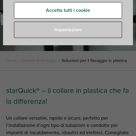
Accetta tutti i cookie
plastica
Impostazioni
Home
»
Sistemi di fissaggio
»
Soluzioni per il fissaggio in plastica
starQuick® – il collare in plastica che fa
la differenza!
Un collare versatile, rapido e sicuro, perfetto per
l’installazione d’ogni tipo di tubazioni e condotte per
impianti di riscaldamento, idraulici ed elettrici. Consigliata