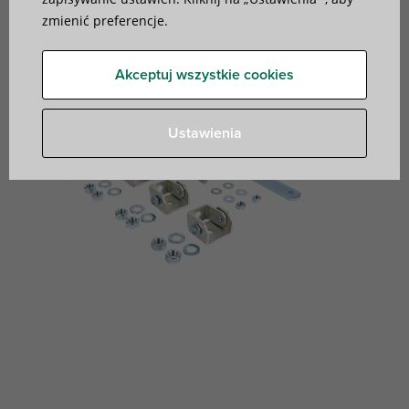
mocowania antywibracyjnego urządzeń
zmienić preferencje.
Akceptuj wszystkie cookies
Ustawienia