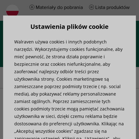
Materiały do pobrania
Lista produktów
Ustawienia plików cookie
Menu
Walraven używa cookies i innych podobnych
narzędzi. Wykorzystujemy cookies funkcjonalne, aby
mieć pewność, że strona działa poprawnie i
bezpiecznie oraz cookies niefunkcjonalne, aby
Home
»
Produkty
»
Mocowania do rur i akcesoria
»
Punkty stałe
»
zaoferować najlepszy odbiór treści przez
Walraven dB-FiX® 200 Elementy dytansowe
użytkownika strony. Cookies marketingowe są
zamieszczane poprzez podmioty trzecie ( np. social
media), aby pokazywać reklamy personalizowane
Walraven dB-FiX® 200
zamiast ogólnych. Poprzez zamieszczenie tych
cookies podmioty trzecie mogą pamiętać zachowania
użytkownika w sieci, dzięki czemu reklama będzie
Elementy dytansowe
dostosowana do preferencji użytkownika. Klikając na
„Akceptuj wszystkie cookies” zgadzasz się na
do konstruowania punktów stałych lub
zapisywanie ustawień. Kliknij na „Ustawienia” , aby