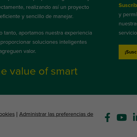
Suscríb
ectamente, realizando así un proyecto
y permí
eficiente y sencillo de manejar.
nuestra
lo tanto, aportamos nuestra experiencia
servicio
 proporcionar soluciones inteligentes
agreguen valor.
¡Susc
e value of smart
ookies
|
Administrar las preferencias de