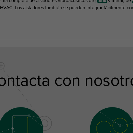
gama completa de aisladores vibroacústicos de
goma
y metal, de
 HVAC. Los aisladores también se pueden integrar fácilmente co
ontacta con nosotr