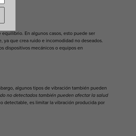
equilibrio. En algunos casos, esto puede ser
le, ya que crea ruido e incomodidad no deseados.
ros dispositivos mecánicos o equipos en
mbargo, algunos tipos de vibración también pueden
ido no detectados también pueden afectar la salud
o detectable, es limitar la vibración producida por