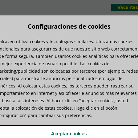
Vacantes
Configuraciones de cookies
lraven utiliza cookies y tecnologías similares. Utilizamos cookies
temas de productos
Know-how
Servi
ncionales para asegurarnos de que nuestro sitio web correctamen
de forma segura. También usamos cookies analíticas para ofrecerl
 mejor experiencia de usuario posible. Las cookies de
rketing/publicidad son colocadas por terceros (por ejemplo, redes
ciales) para mostrarle anuncios personalizados en lugar de
néricos. Al colocar estas cookies, los terceros pueden rastrear su
ibración
mportamiento en internet y así ofrecerle anuncios más relevantes
 base a sus intereses. Al hacer clic en “aceptar cookies”, usted
res evitarla?
epta la colocación de estas cookies. Haga clic en el botón
onfiguración” para cambiar sus preferencias.
bados por la vibración mecánica y el ruido inducido por la vibra
tico de equipos e instalaciones mecánicas. Pero antes de invest
Aceptar cookies