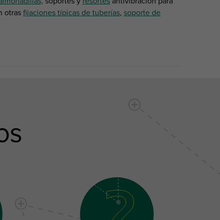
almohadillas,
soportes y
resortes
antivibración para
n otras
fijaciones típicas de tuberías
,
soporte de
os