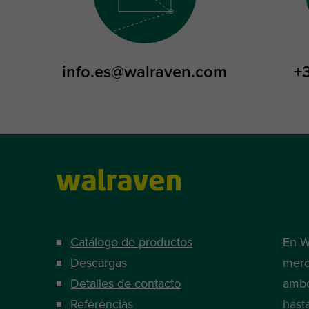
info.es@walraven.com
+
Catálogo de productos
En W
Descargas
merc
Detalles de contacto
ambo
Referencias
hast