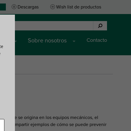
Descargas
Wish list de productos
Contacto
cios
Sobre nosotros
te
e
ción que se origina en los equipos mecánicos, el
igar y compartir ejemplos de cómo se puede prevenir