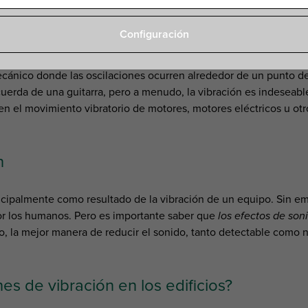
s efectos secundarios de la vibración.
Configuración
cánico donde las oscilaciones ocurren alrededor de un punto de 
uerda de una guitarra, pero a menudo, la vibración es indeseab
en el movimiento vibratorio de motores, motores eléctricos u ot
n
ncipalmente como resultado de la vibración de un equipo. Sin e
or los humanos. Pero es importante saber que
los efectos de son
nto, la mejor manera de reducir el sonido, tanto detectable como n
s de vibración en los edificios?