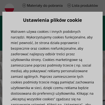
Materiały do pobrania
Lista produktów
Ustawienia plików cookie
Menu
Walraven używa cookies i innych podobnych
narzędzi. Wykorzystujemy cookies funkcjonalne, aby
mieć pewność, że strona działa poprawnie i
bezpiecznie oraz cookies niefunkcjonalne, aby
zaoferować najlepszy odbiór treści przez
użytkownika strony. Cookies marketingowe są
Walraven
zamieszczane poprzez podmioty trzecie ( np. social
media), aby pokazywać reklamy personalizowane
zamiast ogólnych. Poprzez zamieszczenie tych
WTB1 &
cookies podmioty trzecie mogą pamiętać zachowania
użytkownika w sieci, dzięki czemu reklama będzie
dostosowana do preferencji użytkownika. Klikając na
Walraven
„Akceptuj wszystkie cookies” zgadzasz się na
zapisywanie ustawień. Kliknij na „Ustawienia” , aby