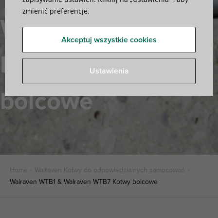
zmienić preferencje.
WTB7
Akceptuj wszystkie cookies
Kotwy
Ustawienia
bolcowe
Home
»
Walraven Kotwy do odpowiedzialnych zamocowań
»
Walraven WTB1 & Walraven WTB7 Kotwy bolcowe