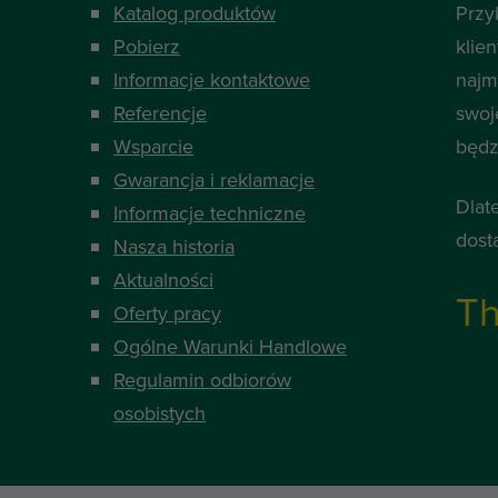
Katalog produktów
Przy
Pobierz
klie
Informacje kontaktowe
najm
Referencje
swoj
Wsparcie
będzi
Gwarancja i reklamacje
Dlat
Informacje techniczne
dost
Nasza historia
Aktualności
Th
Oferty pracy
Ogólne Warunki Handlowe
Regulamin odbiorów
osobistych