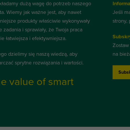
kładamy dużą wagę do potrzeb naszego
Inform
nta. Wiemy jak ważne jest, aby nawet
Jeśli m
niejsze produkty właściwie wykonywały
strony,
e zadania i sprawiały, że Twoja praca
Subskr
e łatwiejsza i efektywniejsza.
Zostaw 
ego dzielimy się naszą wiedzą, aby
na bież
arczać sprytne rozwiązania i wartości.
Subsk
e value of smart