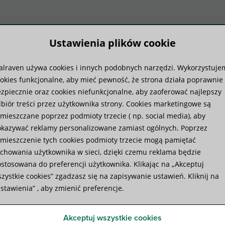
Ustawienia plików cookie
lraven używa cookies i innych podobnych narzędzi. Wykorzystuje
temy produktów
Wiedza
Us
okies funkcjonalne, aby mieć pewność, że strona działa poprawnie 
zpiecznie oraz cookies niefunkcjonalne, aby zaoferować najlepszy
biór treści przez użytkownika strony. Cookies marketingowe są
tecznym
mieszczane poprzez podmioty trzecie ( np. social media), aby
kazywać reklamy personalizowane zamiast ogólnych. Poprzez
mieszczenie tych cookies podmioty trzecie mogą pamiętać
okresie świątecznym
chowania użytkownika w sieci, dzięki czemu reklama będzie
stosowana do preferencji użytkownika. Klikając na „Akceptuj
zystkie cookies” zgadzasz się na zapisywanie ustawień. Kliknij na
stawienia” , aby zmienić preferencje.
jbliższym czasie, w związku ze zbliżającym się okresem
Akceptuj wszystkie cookies
tecznym oraz naszą coroczną inwentaryzacją firma