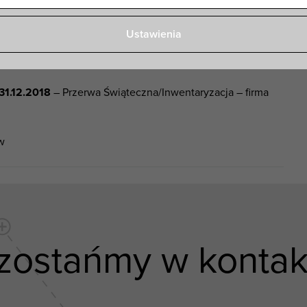
aven pracuje następująco:
Ustawienia
2.2018
– Ostatnie wysyłki (gwarancja realizacji zamówień
ymanych do godziny 11:00)
 31.12.2018
– Przerwa Świąteczna/Inwentaryzacja – firma
w
zostańmy w kontak