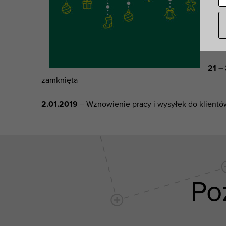
Walr
20.1
otrz
21 –
zamknięta
2.01.2019
– Wznowienie pracy i wysyłek do klientó
Po