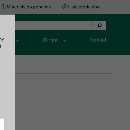
Materiały do pobrania
Lista produktów
my
Kontakt
ługi
O nas
i