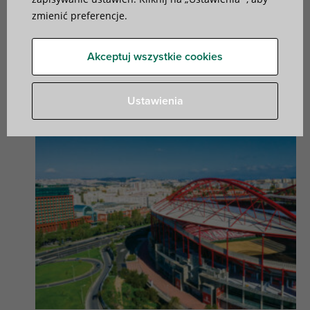
zmienić preferencje.
Estádio da Luz (Benfica
Stadium)
Akceptuj wszystkie cookies
Portugalia I Lizbona
Ustawienia