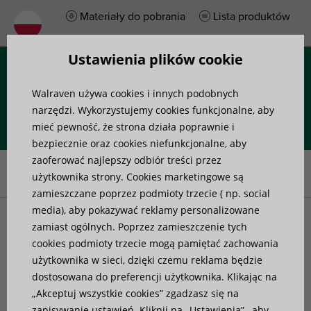
Materiały do pobrania
Lista produktów
Ustawienia plików cookie
Menu
Walraven używa cookies i innych podobnych
narzędzi. Wykorzystujemy cookies funkcjonalne, aby
mieć pewność, że strona działa poprawnie i
bezpiecznie oraz cookies niefunkcjonalne, aby
Home
»
Wsparcie Techniczne podczas projektowania instalacji
»
zaoferować najlepszy odbiór treści przez
Case studies
»
Modernizacja stadionu Estádio da Luz
użytkownika strony. Cookies marketingowe są
zamieszczane poprzez podmioty trzecie ( np. social
media), aby pokazywać reklamy personalizowane
Modernizacja stadionu
zamiast ogólnych. Poprzez zamieszczenie tych
cookies podmioty trzecie mogą pamiętać zachowania
użytkownika w sieci, dzięki czemu reklama będzie
Estádio da Luz
dostosowana do preferencji użytkownika. Klikając na
Opublikowane na: 19 czerwca 2023
„Akceptuj wszystkie cookies” zgadzasz się na
zapisywanie ustawień. Kliknij na „Ustawienia” , aby