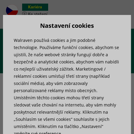
Kariéra
Ke stažení
Soupiska materiálu
Nastavení cookies
Walraven používá cookies a jim podobné
Menu
technologie. Používáme funkční cookies, abychom se
ujistili, že naše webové stránky fungují dobře a
bezpečně a analytické cookies, abychom vám nabídli
co nejlepší uživatelský zážitek. Marketingové /
Jak vybrat vhodné
reklamní cookies umísťují třetí strany (například
sociální média), aby vám zobrazovaly
antivibrační prvky pro
personalizované reklamy místo obecných.
Umístěním těchto cookies mohou třetí strany
záložní generátory a
sledovat vaše chování na internetu, aby vám mohly
poskytnout relevantnější reklamy. Kliknutím na
kogenerační jednotky?
„Souhlasím se všemi cookies“ souhlasíte s jejich
umístěním. Kliknutím na tlačítko „Nastavení“
změníte své preference.