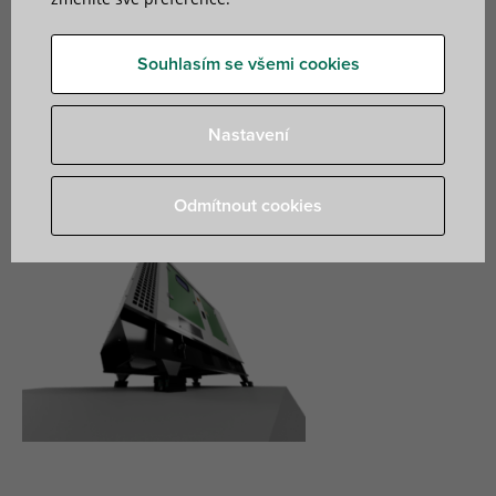
Vlastnosti:
Souhlasím se všemi cookies
Váha: těžké – velmi těžké
Rušivá frekvence: nízká – střední
Nastavení
Montáž: stojící
Odmítnout cookies