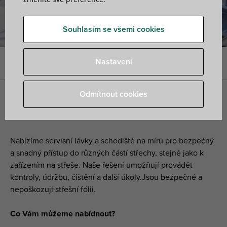
Souhlasím se všemi cookies
Nastavení
Úvod
»
Konstrukce pro střešní instalace
»
Servisní lávky / schody
Odmítnout cookies
Servisní lávky / schody
Nabízíme servisní lávky a schodiště na míru pro bezpečný
a snadný přístup do různých částí střechy, stejně jako k
zařízením na střeše. Naše řešení umožňují provádět
kontroly, údržbu, čištění a další úkoly.Jsou bezpečné a
nepoškozují střešní fólii.
Co Vám můžeme nabídnout?