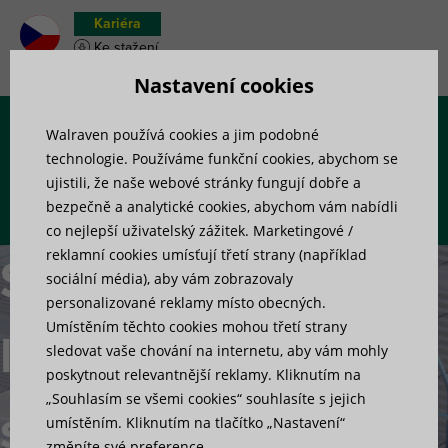
Kariéra
Ke stažení
Soupiska materiálu
Nastavení cookies
Walraven používá cookies a jim podobné
Menu
technologie. Používáme funkční cookies, abychom se
ujistili, že naše webové stránky fungují dobře a
bezpečně a analytické cookies, abychom vám nabídli
co nejlepší uživatelský zážitek. Marketingové /
reklamní cookies umísťují třetí strany (například
Servisní
sociální média), aby vám zobrazovaly
personalizované reklamy místo obecných.
Umístěním těchto cookies mohou třetí strany
lávky /
sledovat vaše chování na internetu, aby vám mohly
poskytnout relevantnější reklamy. Kliknutím na
„Souhlasím se všemi cookies“ souhlasíte s jejich
schody
umístěním. Kliknutím na tlačítko „Nastavení“
změníte své preference.