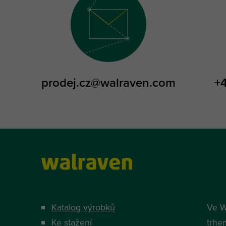
prodej.cz@walraven.com
+
Katalog výrobků
Ve W
Ke stažení
trhe