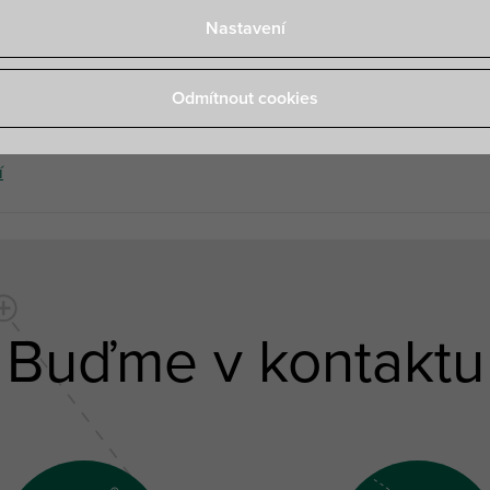
Nastavení
Odmítnout cookies
 potrubí
í
Buďme v kontaktu