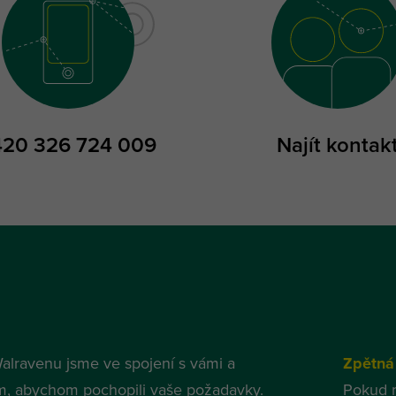
420 326 724 009
Najít kontak
alravenu jsme ve spojení s vámi a
Zpětná
m, abychom pochopili vaše požadavky.
Pokud 