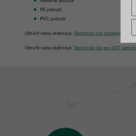
měděné potrubí
PE potrubí
PVC potrubí
Otevřít nebo stáhnout:
Technický list rozměry a váha
Otevřít nebo stáhnout:
Technický list pro VZT potrub