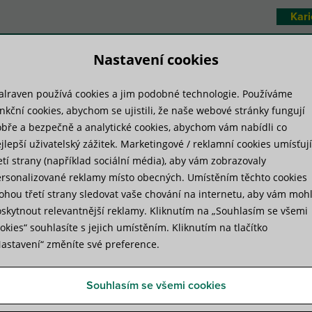
Kari
Nastavení cookies
lraven používá cookies a jim podobné technologie. Používáme
duktové systémy
Technická knihovna
nkční cookies, abychom se ujistili, že naše webové stránky fungují
bře a bezpečně a analytické cookies, abychom vám nabídli co
jlepší uživatelský zážitek. Marketingové / reklamní cookies umísťují
měry, váha potrubí a doporučené vzdálenosti kotvení
etí strany (například sociální média), aby vám zobrazovaly
rsonalizované reklamy místo obecných. Umístěním těchto cookies
hou třetí strany sledovat vaše chování na internetu, aby vám moh
a doporučené vzdálenosti kot
skytnout relevantnější reklamy. Kliknutím na „Souhlasím se všemi
okies“ souhlasíte s jejich umístěním. Kliknutím na tlačítko
astavení“ změníte své preference.
Souhlasím se všemi cookies