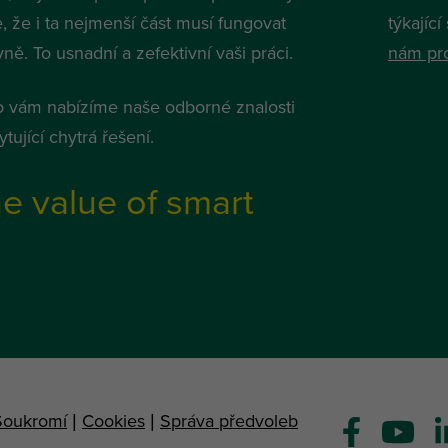
, že i ta nejmenší část musí fungovat
týkajíc
ně. To usnadní a zefektivní vaši práci.
nám pro
o vám nabízíme naše odborné znalosti
tující chytrá řešení.
e value of smart
Soukromí
|
Cookies
|
Správa předvoleb