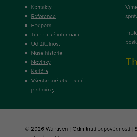
Kontakty
Víme
Reference
správ
Podpora
Prot
Technické informace
posky
Udržitelnost
Naše historie
Th
Novinky
Kariéra
Všeobecné obchodní
podmínky
© 2026 Walraven |
Odmítnutí odpovědnosti
|