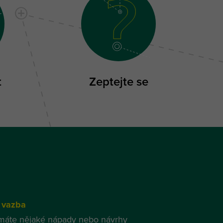
t
Zeptejte se
 vazba
máte nějaké nápady nebo návrhy