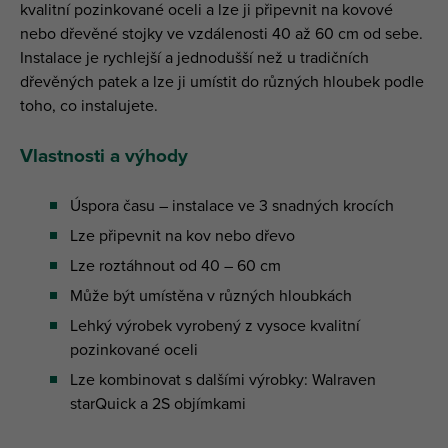
kvalitní pozinkované oceli a lze ji připevnit na kovové
nebo dřevěné stojky ve vzdálenosti 40 až 60 cm od sebe.
Instalace je rychlejší a jednodušší než u tradičních
dřevěných patek a lze ji umístit do různých hloubek podle
toho, co instalujete.
Vlastnosti a výhody
Úspora času – instalace ve 3 snadných krocích
Lze připevnit na kov nebo dřevo
Lze roztáhnout od 40 – 60 cm
Může být umístěna v různých hloubkách
Lehký výrobek vyrobený z vysoce kvalitní
pozinkované oceli
Lze kombinovat s dalšími výrobky: Walraven
starQuick a 2S objímkami