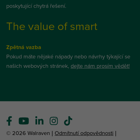
poskytující chytrá řešení.
The value of smart
Zpětná vazba
Pokud máte nějaké nápady nebo návrhy týkající se
našich webových stránek,
dejte nám prosím vědět!
© 2026 Walraven |
Odmítnutí odpovědnosti
|