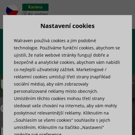
Kariéra
Ke stažení
Soupiska materiálu
Nastavení cookies
Walraven používá cookies a jim podobné
Menu
technologie. Používáme funkční cookies, abychom se
ujistili, že naše webové stránky fungují dobře a
bezpečně a analytické cookies, abychom vám nabídli
co nejlepší uživatelský zážitek. Marketingové /
reklamní cookies umísťují třetí strany (například
Upevnění
sociální média), aby vám zobrazovaly
personalizované reklamy místo obecných.
Umístěním těchto cookies mohou třetí strany
do lehkých
sledovat vaše chování na internetu, aby vám mohly
poskytnout relevantnější reklamy. Kliknutím na
„Souhlasím se všemi cookies“ souhlasíte s jejich
příček
umístěním. Kliknutím na tlačítko „Nastavení“
změníte své preference.